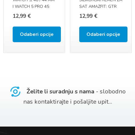
odabrati
odabrati
I WATCH 5 PRO 45
SAT AMAZFIT: GTR
na
na
MM
47 MM (A1901), GTR
12,99
€
12,99
€
2, GTR 2E, GTR 3,
stranici
stranici
GTR 3 PRO, GTR 4 (22
proizvoda
proizvoda
MM)
Odaberi opcije
Odaberi opcije
Ovaj
Ovaj
proizvod
proizvod
ima
ima
više
više
varijanti.
varijanti.
Želite li suradnju s nama
- slobodno
Opcije
Opcije
nas kontaktirajte i pošaljite upit...
se
se
mogu
mogu
odabrati
odabrati