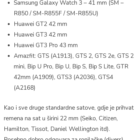
Samsung Galaxy Watch 3 – 41 mm (SM –
R850 / SM-R855F / SM-R855U)
Huawei GT2 42 mm
Huawei GT3 42 mm
Huawei GT3 Pro 43 mm
Amazfit: GTS (A1913), GTS 2, GTS 2e, GTS 2
mini, Bip U Pro, Bip U, Bip S, Bip S Lite, GTR
42mm (A1909), GTS3 (A2036), GTS4
(A2168)
Kao i sve druge standardne satove, gdje je prihvat
remena na sat u širini 22 mm (Seiko, Citizen,
Hamilton, Tissot, Daniel Wellington itd).
Posebno dobro odgovara za ronilačke (divers)