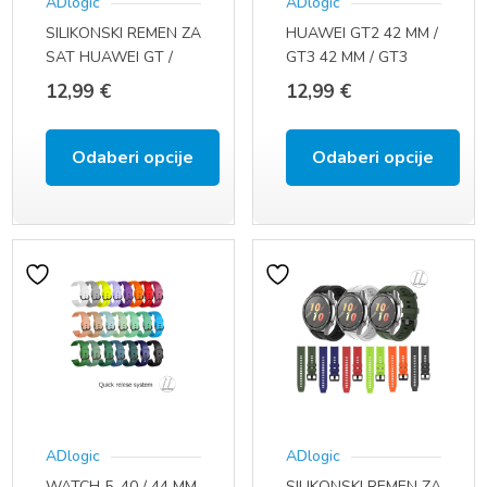
ADlogic
ADlogic
SILIKONSKI REMEN ZA
HUAWEI GT2 42 MM /
SAT HUAWEI GT /
GT3 42 MM / GT3
GT2 46 MM / WATCH
PRO 43 MM (20 MM)
12,99
€
12,99
€
2 CLASSIC
Odaberi opcije
Odaberi opcije
Ovaj
Ovaj
proizvod
proizvod
ima
ima
više
više
varijanti.
varijanti.
Opcije
Opcije
se
se
ADlogic
ADlogic
mogu
mogu
WATCH 5, 40 / 44 MM
SILIKONSKI REMEN ZA