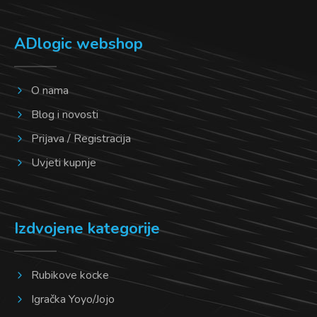
na
na
stranici
stranici
ADlogic webshop
proizvoda
proizvoda
O nama
Blog i novosti
Prijava / Registracija
Uvjeti kupnje
Izdvojene kategorije
Rubikove kocke
Igračka Yoyo/Jojo