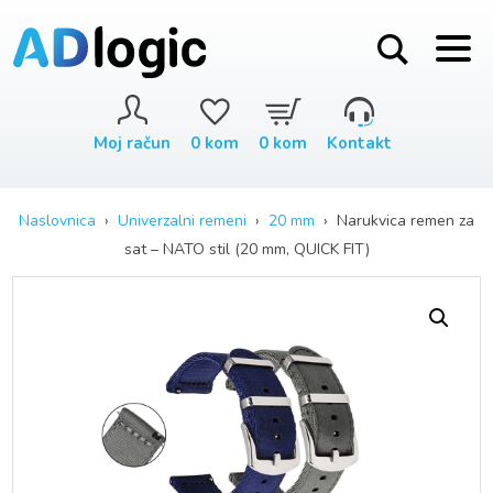
Moj račun
0
kom
0
kom
Kontakt
Naslovnica
›
Univerzalni remeni
›
20 mm
› Narukvica remen za
sat – NATO stil (20 mm, QUICK FIT)