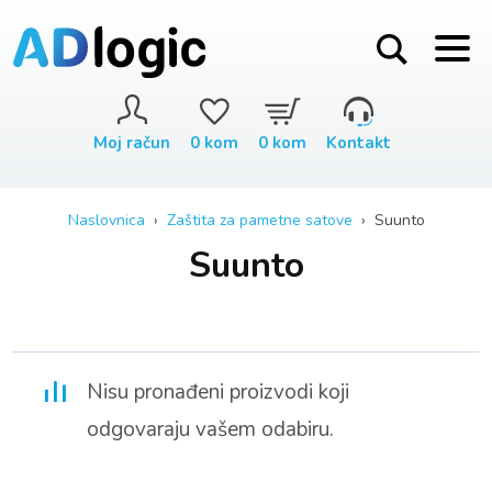
Moj račun
0
kom
0
kom
Kontakt
Naslovnica
›
Zaštita za pametne satove
› Suunto
Suunto
Nisu pronađeni proizvodi koji
odgovaraju vašem odabiru.