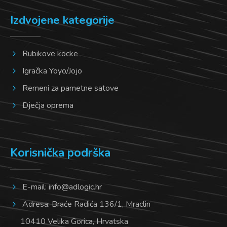
Izdvojene kategorije
Rubikove kocke
Igračka Yoyo/Jojo
Remeni za pametne satove
Dječja oprema
Korisnička podrška
E-mail:
info@adlogic.hr
Adresa: Braće Radića 136/1, Mraclin
10410 Velika Gorica, Hrvatska