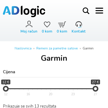
Moj račun
0
kom
0
kom
Kontakt
Naslovnica
›
Remeni za pametne satove
› Garmin
Garmin
Cijena
12 €
27 €
12
16
20
23
27
Prikazuje se svih 13 rezultata