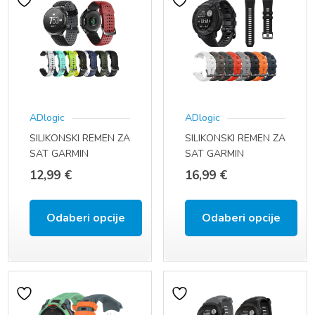
ima
ima
više
više
varijanti.
varijanti.
Opcije
Opcije
se
se
ADlogic
ADlogic
mogu
mogu
SILIKONSKI REMEN ZA
SILIKONSKI REMEN ZA
odabrati
odabrati
SAT GARMIN
SAT GARMIN
na
na
FORERUNNER 735XT
INSTINCT 2X
12,99
€
16,99
€
630 620 230 235 220
stranici
stranici
proizvoda
proizvoda
Odaberi opcije
Odaberi opcije
Ovaj
Ovaj
proizvod
proizvod
ima
ima