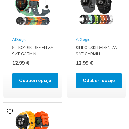
više
više
varijanti.
varijanti.
Opcije
Opcije
se
se
ADlogic
ADlogic
mogu
mogu
SILIKONSKI REMEN ZA
SILIKONSKI REMEN ZA
odabrati
odabrati
SAT GARMIN
SAT GARMIN
na
na
INSTINCT 3 – 45 MM
INSTINCT I INSTINCT
12,99
€
12,99
€
2
stranici
stranici
proizvoda
proizvoda
Odaberi opcije
Odaberi opcije
Ovaj
Ovaj
proizvod
proizvod
ima
ima
više
više