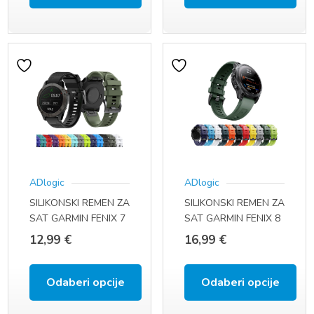
Ovaj
Ovaj
proizvod
proizvod
ima
ima
više
više
varijanti.
varijanti.
Opcije
Opcije
se
se
ADlogic
ADlogic
mogu
mogu
SILIKONSKI REMEN ZA
SILIKONSKI REMEN ZA
odabrati
odabrati
SAT GARMIN FENIX 7
SAT GARMIN FENIX 8
na
na
/ 6 / 5 / 5 PLUS / 6
/ 7 / 6 / 5 / 5 PLUS / 6
12,99
€
16,99
€
PRO
PRO
stranici
stranici
proizvoda
proizvoda
Odaberi opcije
Odaberi opcije
Ovaj
Ovaj