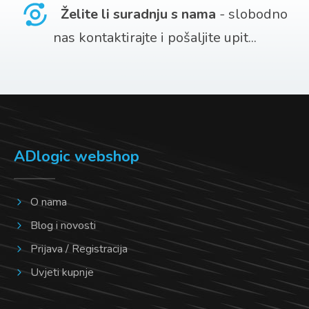
Opcije
Želite li suradnju s nama
- slobodno
se
nas kontaktirajte i pošaljite upit...
mogu
odabrati
na
stranici
proizvoda
ADlogic webshop
O nama
Blog i novosti
Prijava / Registracija
Uvjeti kupnje