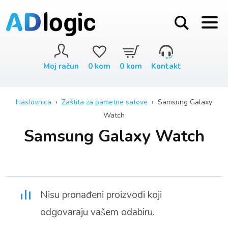
Moj račun
0
kom
0
kom
Kontakt
Naslovnica
›
Zaštita za pametne satove
› Samsung Galaxy
Watch
Samsung Galaxy Watch
Nisu pronađeni proizvodi koji
odgovaraju vašem odabiru.