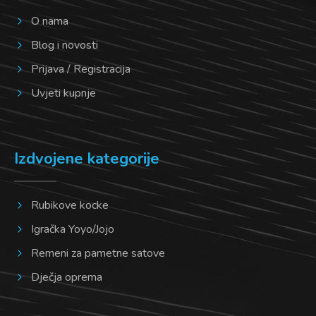
O nama
Blog i novosti
Prijava / Registracija
Uvjeti kupnje
Izdvojene kategorije
Rubikove kocke
Igračka Yoyo/Jojo
Remeni za pametne satove
Dječja oprema