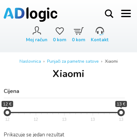
Moj račun
0
kom
0
kom
Kontakt
Naslovnica
›
Punjači za pametne satove
› Xiaomi
Xiaomi
Cijena
12 €
13 €
12
12
13
13
13
Prikazuje se jedan rezultat