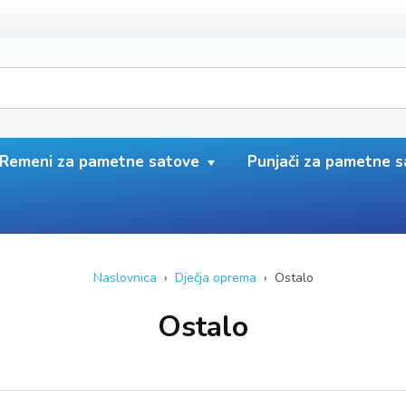
Remeni za pametne satove
Punjači za pametne 
Naslovnica
›
Dječja oprema
› Ostalo
Ostalo