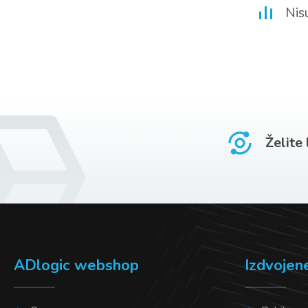
Nis
Želite
ADlogic webshop
Izdvojen