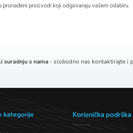
u pronađeni proizvodi koji odgovaraju vašem odabiru.
 li suradnju s nama
- slobodno nas kontaktirajte i po
e kategorije
Korisnička podrška