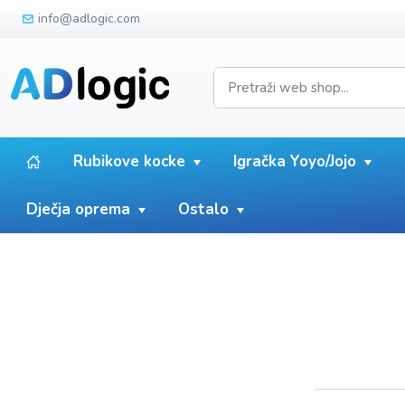
info@adlogic.com
Rubikove kocke
Igračka Yoyo/Jojo
Dječja oprema
Ostalo