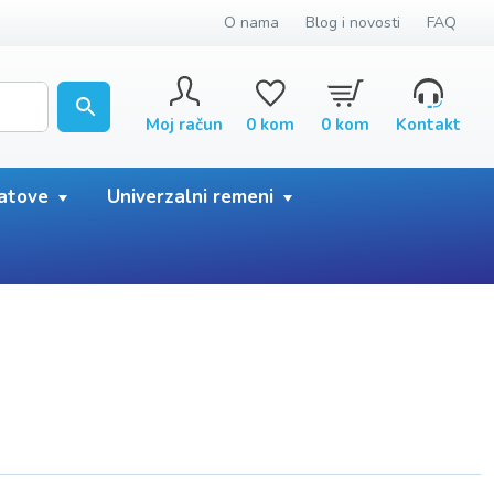
O nama
Blog i novosti
FAQ
Moj račun
0
kom
0
kom
Kontakt
satove
Univerzalni remeni