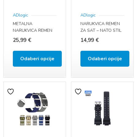
se
se
ADlogic
ADlogic
mogu
mogu
METALNA
NARUKVICA REMEN
odabrati
odabrati
NARUKVICA REMEN
ZA SAT – NATO STIL
na
na
ZA SAT (22 MM,
(20 MM, QUICK FIT)
25,99
€
14,99
€
QUICK FIT)
stranici
stranici
proizvoda
proizvoda
Odaberi opcije
Odaberi opcije
Ovaj
Ovaj
proizvod
proizvod
ima
ima
više
više
varijanti.
varijanti.
Opcije
Opcije
se
se