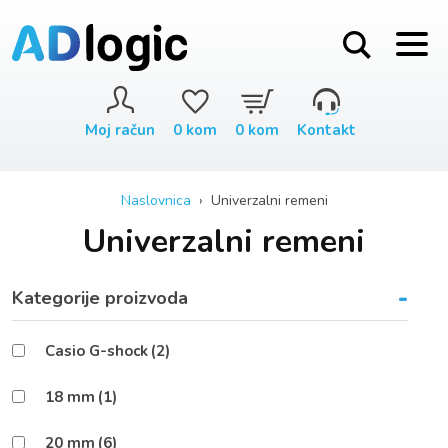
Moj račun
0
kom
0
kom
Kontakt
Naslovnica
› Univerzalni remeni
Univerzalni remeni
-
Kategorije proizvoda
Casio G-shock
(2)
18 mm
(1)
20 mm
(6)