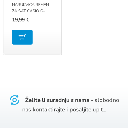
NARUKVICA REMEN
odabrati
ZA SAT CASIO G-
na
SHOCK GD-100 / GA-
19,99
€
110 / GA-140
stranici
proizvoda
Želite li suradnju s nama
- slobodno
nas kontaktirajte i pošaljite upit...