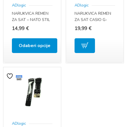
ADlogic
ADlogic
mogu
mogu
NARUKVICA REMEN
NARUKVICA REMEN
odabrati
odabrati
ZA SAT – NATO STIL
ZA SAT CASIO G-
na
na
(22 MM, QUICK FIT)
SHOCK GA-100 / GA-
14,99
€
19,99
€
110 / GA-120
stranici
stranici
proizvoda
proizvoda
Odaberi opcije
Ovaj
proizvod
ima
više
varijanti.
Opcije
se
ADlogic
mogu