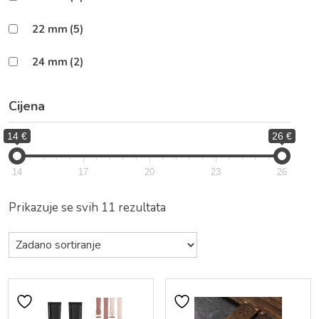
22 mm
(5)
24 mm
(2)
Cijena
14 €
26 €
14
17
20
23
26
Prikazuje se svih 11 rezultata