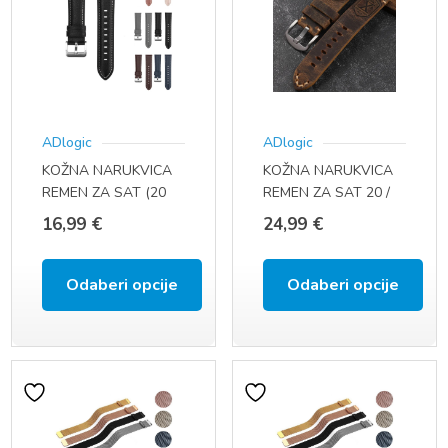
ADlogic
ADlogic
KOŽNA NARUKVICA
KOŽNA NARUKVICA
REMEN ZA SAT (20
REMEN ZA SAT 20 /
MM, QUICK FIT)
22 / 24 MM
16,99
€
24,99
€
Odaberi opcije
Odaberi opcije
Ovaj
Ovaj
proizvod
proizvod
ima
ima
više
više