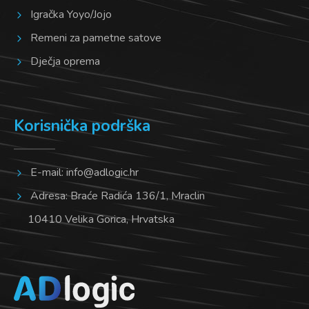
Igračka Yoyo/Jojo
Remeni za pametne satove
Dječja oprema
Korisnička podrška
E-mail:
info@adlogic.hr
Adresa: Braće Radića 136/1, Mraclin
10410 Velika Gorica, Hrvatska