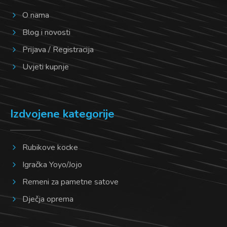
O nama
Blog i novosti
Prijava / Registracija
Uvjeti kupnje
Izdvojene kategorije
Rubikove kocke
Igračka Yoyo/Jojo
Remeni za pametne satove
Dječja oprema