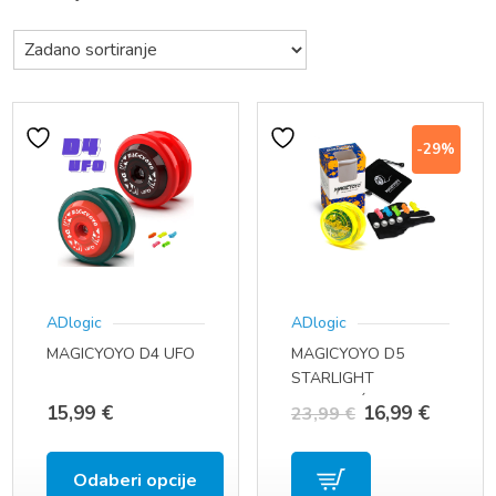
-29%
ADlogic
ADlogic
MAGICYOYO D4 UFO
MAGICYOYO D5
STARLIGHT
(SVJETLEĆI)
Izvorna
Trenut
15,99
€
16,99
€
23,99
€
cijena
cijena
Odaberi opcije
bila
je: