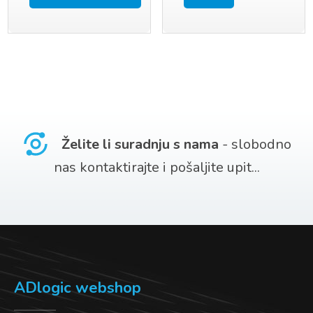
Ovaj
je:
16,99 €
proizvod
23,99 €.
ima
više
varijanti.
Opcije
Želite li suradnju s nama
- slobodno
se
nas kontaktirajte i pošaljite upit...
mogu
odabrati
na
stranici
proizvoda
ADlogic webshop