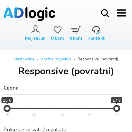
Moj račun
0
kom
0
kom
Kontakt
Naslovnica
›
Igračka Yoyo/Jojo
› Responsive (povratni)
Responsive (povratni)
Cijena
15 €
17 €
15
16
16
17
17
Prikazuje se svih 2 rezultata