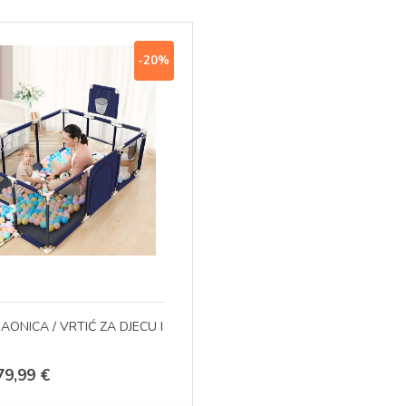
-20%
RAONICA / VRTIĆ ZA DJECU I
Izvorna
Trenutna
79,99
€
cijena
cijena