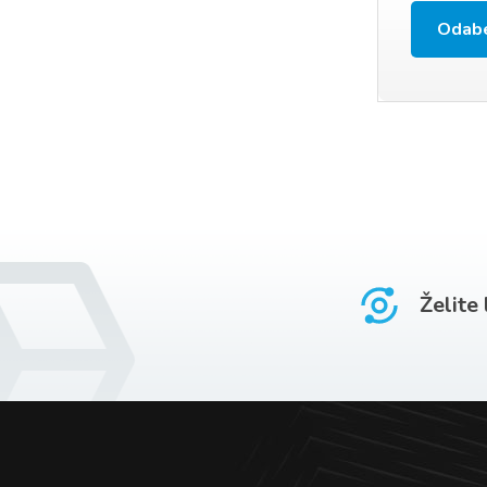
Odabe
j
Želite