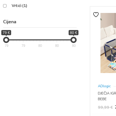
Vrtići
(1)
Cijena
79 €
80 €
79
79
80
80
80
ADlogic
DJEČJA IG
BEBE
99,99
€