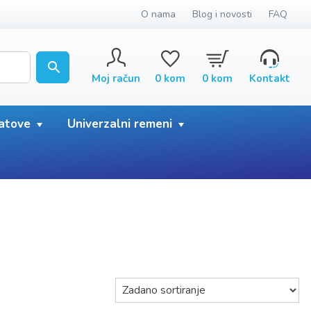
O nama
Blog i novosti
FAQ
Moj račun
0
kom
0
kom
Kontakt
satove
Univerzalni remeni