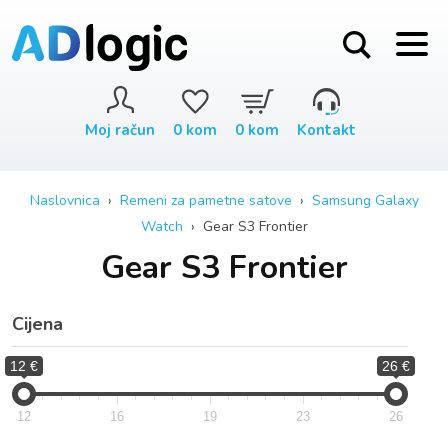
Moj račun
0
kom
0
kom
Kontakt
Naslovnica
›
Remeni za pametne satove
›
Samsung Galaxy
Watch
› Gear S3 Frontier
Gear S3 Frontier
Cijena
12 €
26 €
12
16
19
23
26