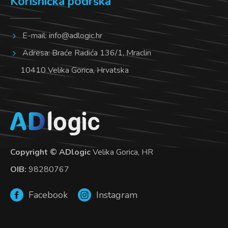
Korisnička podrška
E-mail:
info@adlogic.hr
Adresa: Braće Radića 136/1, Mraclin
10410 Velika Gorica, Hrvatska
Copyright © ADlogic
Velika Gorica, HR
OIB:
98280767
Facebook
Instagram