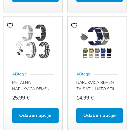
Ovaj
Ovaj
proizvod
proizvod
ima
ima
više
više
varijanti.
varijanti.
Opcije
Opcije
se
se
ADlogic
ADlogic
mogu
mogu
METALNA
NARUKVICA REMEN
odabrati
odabrati
NARUKVICA REMEN
ZA SAT – NATO STIL
na
na
ZA SAT (22 MM,
(22 MM, QUICK FIT)
25,99
€
14,99
€
QUICK FIT)
stranici
stranici
proizvoda
proizvoda
Odaberi opcije
Odaberi opcije
Ovaj
Ovaj