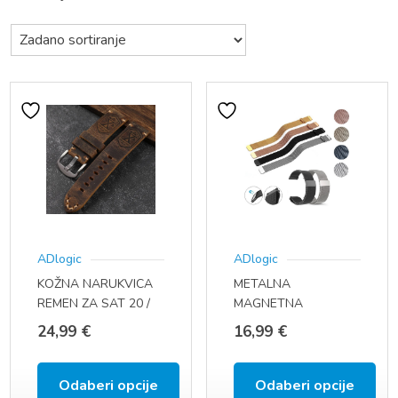
ADlogic
ADlogic
METALNA
KOŽNA NARUKVICA
MAGNETNA
REMEN ZA SAT 20 /
NARUKVICA
22 / 24 MM
16,99
€
24,99
€
MILANSKA PETLJA,
REMEN ZA SAT (22
MM, QUICK FIT)
Odaberi opcije
Odaberi opcije