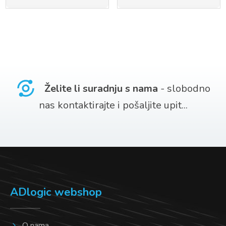
proizvod
proizvod
ima
ima
više
više
varijanti.
varijanti.
Opcije
Opcije
Želite li suradnju s nama
- slobodno
se
se
nas kontaktirajte i pošaljite upit...
mogu
mogu
odabrati
odabrati
na
na
stranici
stranici
proizvoda
proizvoda
ADlogic webshop
O nama