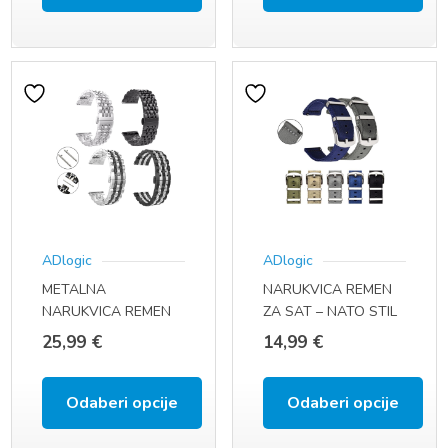
Ovaj
Ovaj
proizvod
proizvod
ima
ima
više
više
varijanti.
varijanti.
Opcije
Opcije
se
se
ADlogic
ADlogic
mogu
mogu
METALNA
NARUKVICA REMEN
odabrati
odabrati
NARUKVICA REMEN
ZA SAT – NATO STIL
na
na
ZA SAT (22 MM,
(22 MM, QUICK FIT)
25,99
€
14,99
€
QUICK FIT)
stranici
stranici
proizvoda
proizvoda
Odaberi opcije
Odaberi opcije
Ovaj
Ovaj