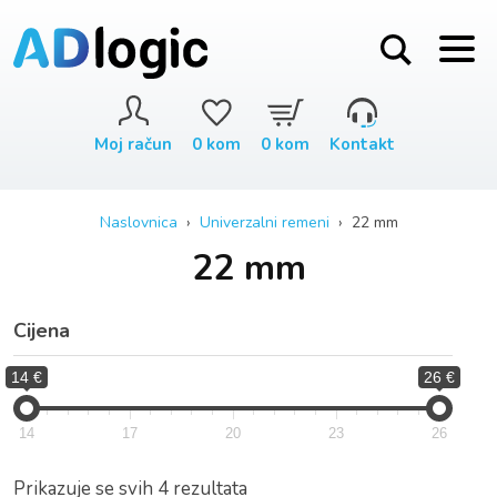
Moj račun
0
kom
0
kom
Kontakt
Naslovnica
›
Univerzalni remeni
› 22 mm
22 mm
Cijena
14 €
26 €
14
17
20
23
26
Prikazuje se svih 4 rezultata