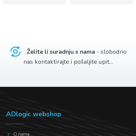
proizvod
proizvod
ima
ima
više
više
varijanti.
varijanti.
Opcije
Opcije
Želite li suradnju s nama
- slobodno
se
se
nas kontaktirajte i pošaljite upit...
mogu
mogu
odabrati
odabrati
na
na
stranici
stranici
proizvoda
proizvoda
ADlogic webshop
O nama