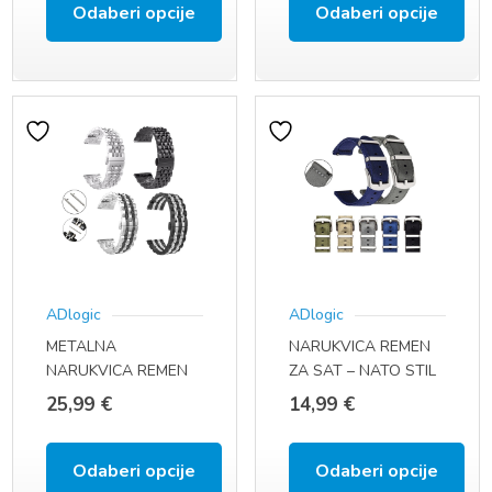
MM, QUICK FIT)
Odaberi opcije
Odaberi opcije
Ovaj
Ovaj
proizvod
proizvod
ima
ima
više
više
varijanti.
varijanti.
Opcije
Opcije
se
se
ADlogic
ADlogic
mogu
mogu
METALNA
NARUKVICA REMEN
odabrati
odabrati
NARUKVICA REMEN
ZA SAT – NATO STIL
na
na
ZA SAT (22 MM,
(22 MM, QUICK FIT)
25,99
€
14,99
€
QUICK FIT)
stranici
stranici
proizvoda
proizvoda
Odaberi opcije
Odaberi opcije