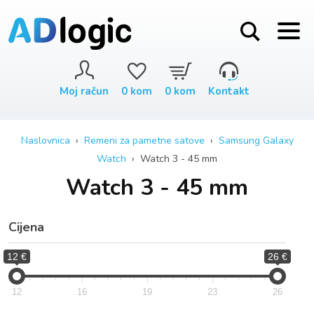
Moj račun
0
kom
0
kom
Kontakt
Naslovnica
›
Remeni za pametne satove
›
Samsung Galaxy
Watch
› Watch 3 - 45 mm
Watch 3 - 45 mm
Cijena
12 €
26 €
12
16
19
23
26