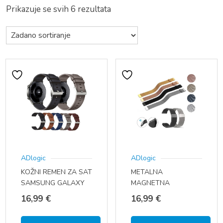
Prikazuje se svih 6 rezultata
ADlogic
ADlogic
METALNA
KOŽNI REMEN ZA SAT
MAGNETNA
SAMSUNG GALAXY
NARUKVICA
WATCH 3 – 45 MM
16,99
€
16,99
€
MILANSKA PETLJA,
(SM-R840 / SM-R845F
REMEN ZA SAT (22
/ SM-R845U) (22 MM)