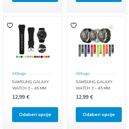
Ovaj
Ovaj
proizvod
proizvod
ima
ima
više
više
varijanti.
varijanti.
Opcije
Opcije
se
se
ADlogic
ADlogic
mogu
mogu
SAMSUNG GALAXY
SAMSUNG GALAXY
odabrati
odabrati
WATCH 3 – 45 MM
WATCH 3 – 45 MM
na
na
(SM-R840 / SM-R845F
(SM-R840 / SM-R845F
12,99
€
12,99
€
/ SM-R845U) (22 MM)
/ SM-R845U) (22 MM)
stranici
stranici
proizvoda
proizvoda
Odaberi opcije
Odaberi opcije
Ovaj
Ovaj