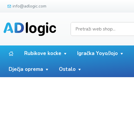
info@adlogic.com
Rubikove kocke
Igračka Yoyo/Jojo
Dječja oprema
Ostalo