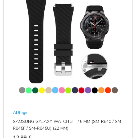
Opcije
se
mogu
odabrati
na
stranici
proizvoda
ADlogic
SAMSUNG GALAXY WATCH 3 – 45 MM (SM-R840 / SM-
R845F / SM-R845U) (22 MM)
12,99
€