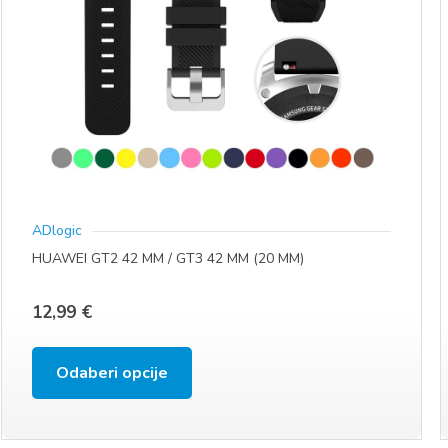
na
stranici
proizvoda
ADlogic
HUAWEI GT2 42 MM / GT3 42 MM (20 MM)
12,99
€
Ovaj
Odaberi opcije
proizvod
ima