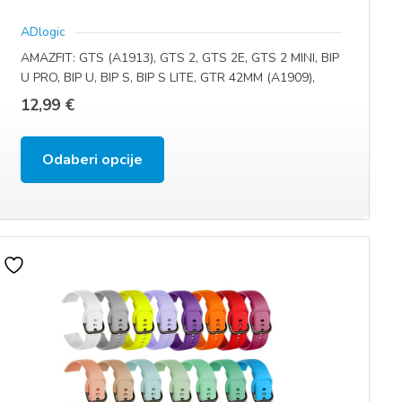
ADlogic
AMAZFIT: GTS (A1913), GTS 2, GTS 2E, GTS 2 MINI, BIP
U PRO, BIP U, BIP S, BIP S LITE, GTR 42MM (A1909),
GTS3 (A2036), GTS4 (A2168) (20 MM)
12,99
€
Ovaj
Odaberi opcije
proizvod
ima
više
varijanti.
Opcije
se
mogu
odabrati