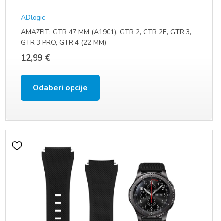
ADlogic
AMAZFIT: GTR 47 MM (A1901), GTR 2, GTR 2E, GTR 3,
GTR 3 PRO, GTR 4 (22 MM)
12,99
€
Ovaj
Odaberi opcije
proizvod
ima
više
varijanti.
Opcije
se
mogu
odabrati