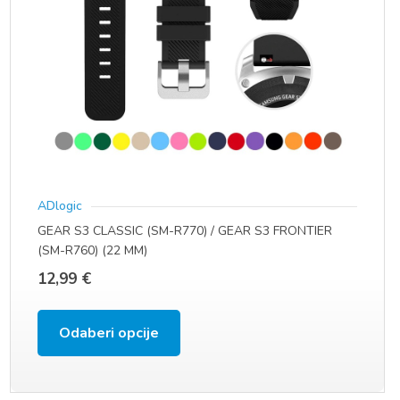
na
stranici
proizvoda
ADlogic
GEAR S3 CLASSIC (SM-R770) / GEAR S3 FRONTIER
(SM-R760) (22 MM)
12,99
€
Ovaj
Odaberi opcije
proizvod
ima