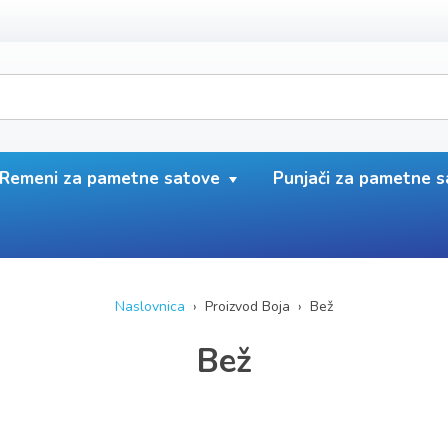
Remeni za pametne satove
Punjači za pametne 
Naslovnica
› Proizvod Boja › Bež
Bež