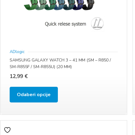
stranici
proizvoda
ADlogic
SAMSUNG GALAXY WATCH 3 – 41 MM (SM – R850 /
SM-R855F / SM-R855U) (20 MM)
12,99
€
Ovaj
Odaberi opcije
proizvod
ima
više
varijanti.