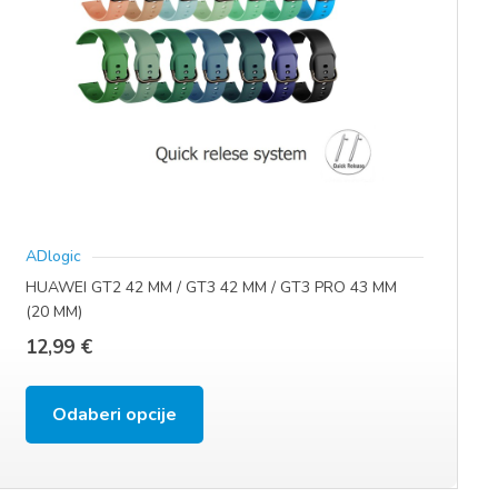
na
stranici
proizvoda
ADlogic
HUAWEI GT2 42 MM / GT3 42 MM / GT3 PRO 43 MM
(20 MM)
12,99
€
Ovaj
Odaberi opcije
proizvod
ima