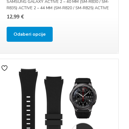
SAMSUNG GALAXY ACTIVE 2 – 40 MM (SM-R830 / SM-
R835) ACTIVE 2 – 44 MM (SM-R820 / SM-R825) ACTIVE
(SM-R500) (20 MM)
12,99
€
Ovaj
Odaberi opcije
proizvod
ima
više
varijanti.
Opcije
se
mogu
odabrati
na