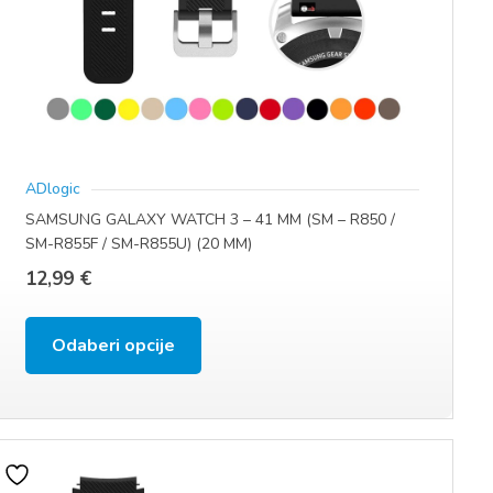
stranici
proizvoda
ADlogic
SAMSUNG GALAXY WATCH 3 – 41 MM (SM – R850 /
SM-R855F / SM-R855U) (20 MM)
12,99
€
Ovaj
Odaberi opcije
proizvod
ima
više
varijanti.