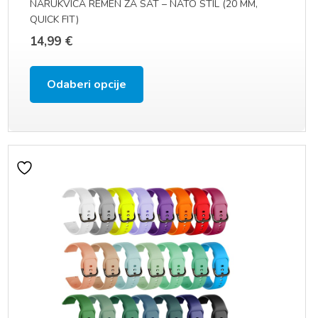
NARUKVICA REMEN ZA SAT – NATO STIL (20 MM,
QUICK FIT)
14,99
€
Ovaj
Odaberi opcije
proizvod
ima
više
varijanti.
Opcije
se
mogu
odabrati
na