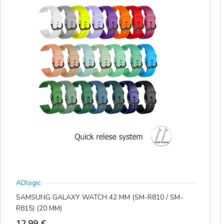
Opcije
se
mogu
odabrati
na
stranici
proizvoda
ADlogic
SAMSUNG GALAXY WATCH 42 MM (SM-R810 / SM-
R815) (20 MM)
12,99
€