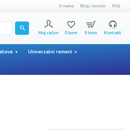
O nama
Blog i novosti
FAQ
Moj račun
0
kom
0
kom
Kontakt
satove
Univerzalni remeni