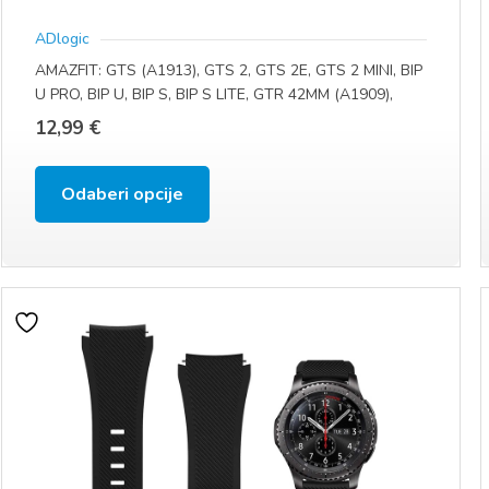
ADlogic
AMAZFIT: GTS (A1913), GTS 2, GTS 2E, GTS 2 MINI, BIP
U PRO, BIP U, BIP S, BIP S LITE, GTR 42MM (A1909),
GTS3 (A2036), GTS4 (A2168) (20 MM)
12,99
€
Ovaj
Odaberi opcije
proizvod
ima
više
varijanti.
Opcije
se
mogu
odabrati