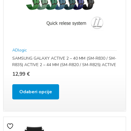
stranici
proizvoda
ADlogic
SAMSUNG GALAXY ACTIVE 2 – 40 MM (SM-R830 / SM-
R835) ACTIVE 2 – 44 MM (SM-R820 / SM-R825) ACTIVE
(SM-R500) (20 MM)
12,99
€
Ovaj
Odaberi opcije
proizvod
ima
više
varijanti.