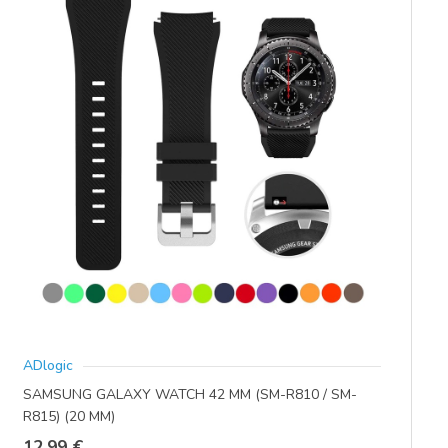
Opcije
se
mogu
odabrati
na
stranici
proizvoda
ADlogic
SAMSUNG GALAXY WATCH 42 MM (SM-R810 / SM-
R815) (20 MM)
12,99
€