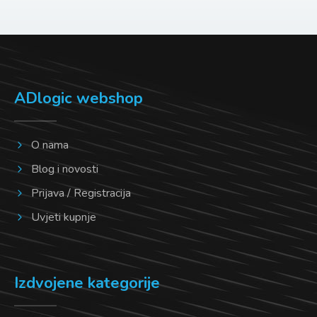
mogu
mogu
odabrati
odabrati
na
na
stranici
stranici
ADlogic webshop
proizvoda
proizvoda
O nama
Blog i novosti
Prijava / Registracija
Uvjeti kupnje
Izdvojene kategorije