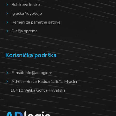
Rubikove kocke
Igračka Yoyo/Jojo
Remeni za pametne satove
Dječja oprema
Korisnička podrška
E-mail:
info@adlogic.hr
Adresa: Braće Radića 136/1, Mraclin
10410 Velika Gorica, Hrvatska