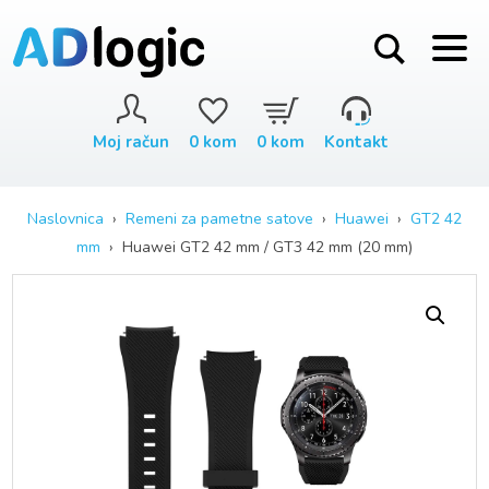
Moj račun
0
kom
0
kom
Kontakt
Naslovnica
›
Remeni za pametne satove
›
Huawei
›
GT2 42
mm
› Huawei GT2 42 mm / GT3 42 mm (20 mm)