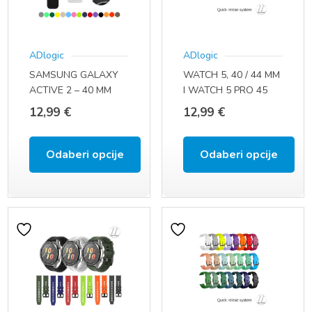
ADlogic
ADlogic
SAMSUNG GALAXY
WATCH 5, 40 / 44 MM
ACTIVE 2 – 40 MM
I WATCH 5 PRO 45
(SM-R830 / SM-R835)
MM
12,99
€
12,99
€
ACTIVE 2 – 44 MM
(SM-R820 / SM-R825)
ACTIVE (SM-R500)
Odaberi opcije
Odaberi opcije
(20 MM)
Ovaj
Ovaj
proizvod
proizvod
ima
ima
više
više
varijanti.
varijanti.
Opcije
Opcije