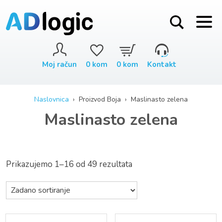
Moj račun
0
kom
0
kom
Kontakt
Naslovnica
› Proizvod Boja › Maslinasto zelena
Maslinasto zelena
Prikazujemo 1–16 od 49 rezultata