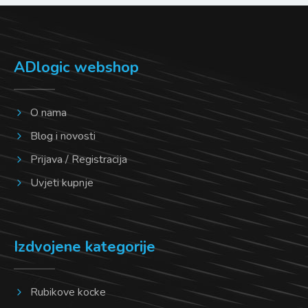
na
na
stranici
stranici
proizvoda
proizvoda
ADlogic webshop
O nama
Blog i novosti
Prijava / Registracija
Uvjeti kupnje
Izdvojene kategorije
Rubikove kocke