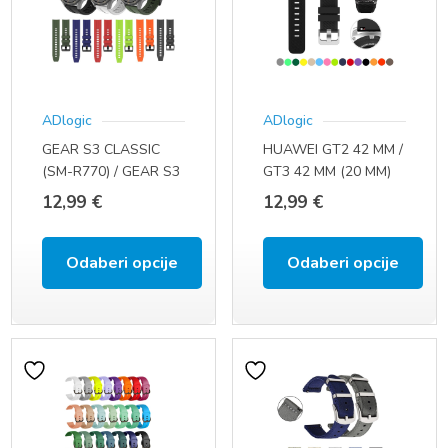
varijanti.
varijanti.
Opcije
Opcije
se
se
ADlogic
ADlogic
mogu
mogu
GEAR S3 CLASSIC
HUAWEI GT2 42 MM /
odabrati
odabrati
(SM-R770) / GEAR S3
GT3 42 MM (20 MM)
na
na
FRONTIER (SM-R760)
12,99
€
12,99
€
(22 MM)
stranici
stranici
proizvoda
proizvoda
Odaberi opcije
Odaberi opcije
Ovaj
Ovaj
proizvod
proizvod
ima
ima
više
više
varijanti.
varijanti.