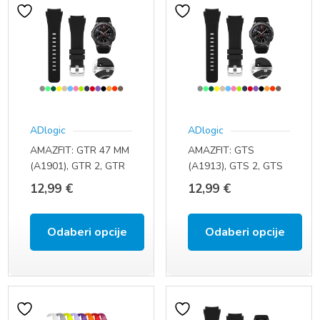
ADlogic
ADlogic
AMAZFIT: GTR 47 MM
AMAZFIT: GTS
(A1901), GTR 2, GTR
(A1913), GTS 2, GTS
2E, GTR 3, GTR 3
2E, GTS 2 MINI, BIP U
12,99
€
12,99
€
PRO, GTR 4 (22 MM)
PRO, BIP U, BIP S, BIP
S LITE, GTR 42MM
(A1909), GTS3
Odaberi opcije
Odaberi opcije
(A2036), GTS4
Ovaj
Ovaj
(A2168) (20 MM)
proizvod
proizvod
ima
ima