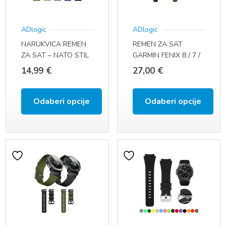
se
se
ADlogic
ADlogic
mogu
mogu
NARUKVICA REMEN
REMEN ZA SAT
odabrati
odabrati
ZA SAT – NATO STIL
GARMIN FENIX 8 / 7 /
na
na
(22 MM, QUICK FIT)
6 / 5 / 5 PLUS / 6 PRO
14,99
€
27,00
€
stranici
stranici
proizvoda
proizvoda
Odaberi opcije
Odaberi opcije
Ovaj
Ovaj
proizvod
proizvod
ima
ima
više
više
varijanti.
varijanti.
Opcije
Opcije
se
se