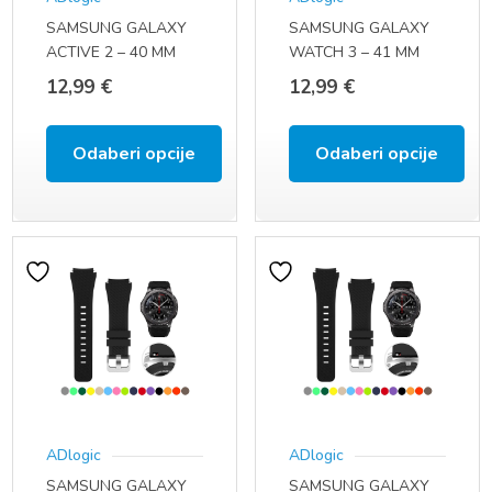
mogu
mogu
SAMSUNG GALAXY
SAMSUNG GALAXY
odabrati
odabrati
ACTIVE 2 – 40 MM
WATCH 3 – 41 MM
na
na
(SM-R830 / SM-R835)
(SM – R850 / SM-
12,99
€
12,99
€
ACTIVE 2 – 44 MM
R855F / SM-R855U)
stranici
stranici
(SM-R820 / SM-R825)
(20 MM)
proizvoda
proizvoda
ACTIVE (SM-R500)
Odaberi opcije
Odaberi opcije
(20 MM)
Ovaj
Ovaj
proizvod
proizvod
ima
ima
više
više
varijanti.
varijanti.
Opcije
Opcije
se
se
ADlogic
ADlogic
mogu
mogu
SAMSUNG GALAXY
SAMSUNG GALAXY