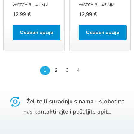
odabrati
odabrati
WATCH 3 – 41 MM
WATCH 3 – 45 MM
na
na
(SM – R850 / SM-
(SM-R840 / SM-R845F
12,99
€
12,99
€
R855F / SM-R855U)
/ SM-R845U) (22 MM)
stranici
stranici
(20 MM)
proizvoda
proizvoda
Odaberi opcije
Odaberi opcije
Ovaj
Ovaj
proizvod
proizvod
ima
ima
1
2
3
4
više
više
varijanti.
varijanti.
Opcije
Opcije
Želite li suradnju s nama
- slobodno
se
se
nas kontaktirajte i pošaljite upit...
mogu
mogu
odabrati
odabrati