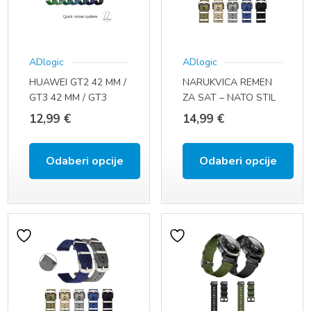
Opcije
Opcije
se
se
ADlogic
ADlogic
mogu
mogu
HUAWEI GT2 42 MM /
NARUKVICA REMEN
odabrati
odabrati
GT3 42 MM / GT3
ZA SAT – NATO STIL
na
na
PRO 43 MM (20 MM)
(20 MM, QUICK FIT)
12,99
€
14,99
€
stranici
stranici
proizvoda
proizvoda
Odaberi opcije
Odaberi opcije
Ovaj
Ovaj
proizvod
proizvod
ima
ima
više
više
varijanti.
varijanti.
Opcije
Opcije