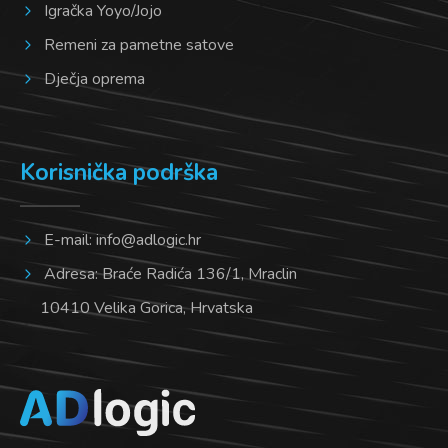
Igračka Yoyo/Jojo
Remeni za pametne satove
Dječja oprema
Korisnička podrška
E-mail:
info@adlogic.hr
Adresa: Braće Radića 136/1, Mraclin
10410 Velika Gorica, Hrvatska