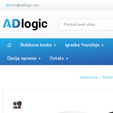
info@adlogic.com
Rubikove kocke
Igračka Yoyo/Jojo
Dječja oprema
Ostalo
Naslovnica
›
Remen