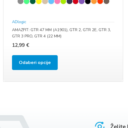
ADlogic
AMAZFIT: GTR 47 MM (A1901), GTR 2, GTR 2E, GTR 3,
GTR 3 PRO, GTR 4 (22 MM)
12,99
€
Ovaj
Odaberi opcije
proizvod
ima
više
varijanti.
Opcije
se
Želite
mogu