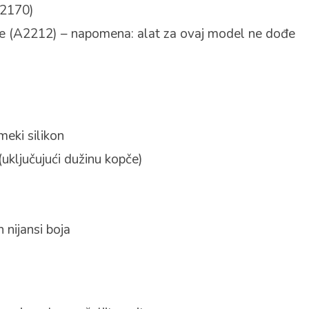
A2170)
e (A2212) – napomena: alat za ovaj model ne dođe
meki silikon
ključujući dužinu kopče)
 nijansi boja