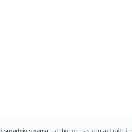
 li suradnju s nama
- slobodno nas kontaktirajte i po