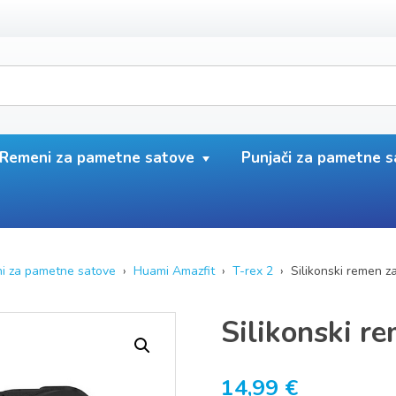
Remeni za pametne satove
Punjači za pametne 
i za pametne satove
›
Huami Amazfit
›
T-rex 2
› Silikonski remen za
Silikonski r
14,99
€