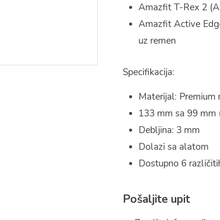
Amazfit T-Rex 2 (
Amazfit Active Edg
uz remen
Specifikacija:
Materijal: Premium 
133 mm sa 99 mm (u
Debljina: 3 mm
Dolazi sa alatom
Dostupno 6 različitih
Pošaljite upit