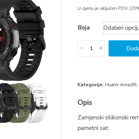
U cijenu je uključen PDV (25
Boja
Količina
Doda
Kategorije:
Huami Amazfit
Opis
Zamjenski silikonski re
pametni sat: