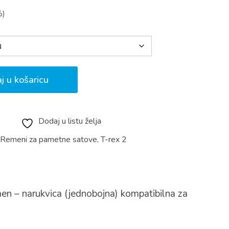
%)
j u košaricu
Dodaj u listu želja
,
Remeni za pametne satove
,
T-rex 2
men – narukvica (jednobojna) kompatibilna za