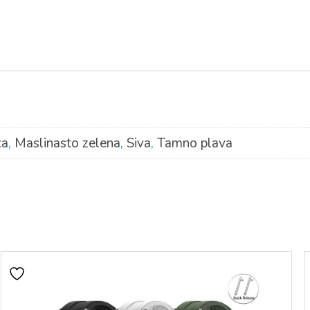
ta
,
Maslinasto zelena
,
Siva
,
Tamno plava