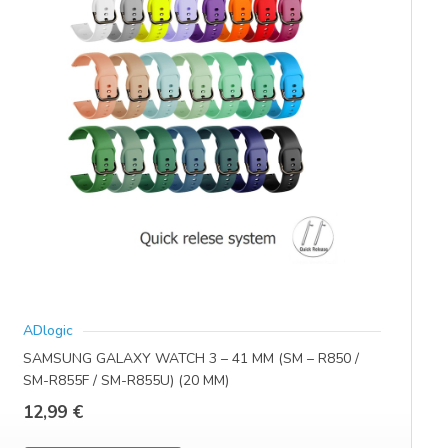
ADlogic
SAMSUNG GALAXY WATCH 3 – 41 MM (SM – R850 /
SM-R855F / SM-R855U) (20 MM)
12,99
€