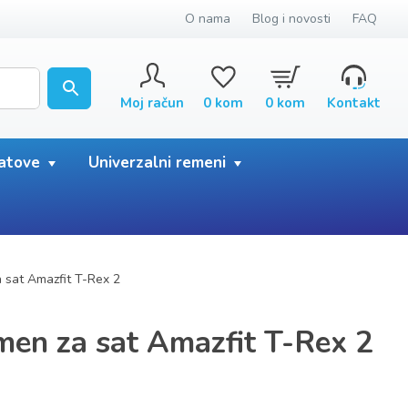
O nama
Blog i novosti
FAQ
Moj račun
0
kom
0
kom
Kontakt
satove
Univerzalni remeni
 sat Amazfit T-Rex 2
emen za sat Amazfit T-Rex 2