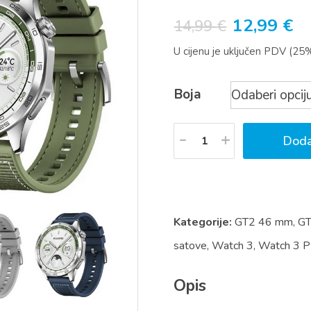
Izvorna
T
12,99
€
14,99
€
cijena
ci
U cijenu je uključen PDV (25
bila
je:
je:
12
Boja
14,99 €.
Količina
Doda
Kategorije:
GT2 46 mm
,
G
satove
,
Watch 3
,
Watch 3 
Opis