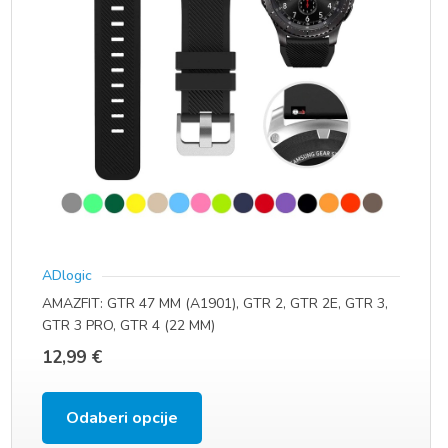
ADlogic
AMAZFIT: GTR 47 MM (A1901), GTR 2, GTR 2E, GTR 3,
GTR 3 PRO, GTR 4 (22 MM)
12,99
€
Ovaj
Odaberi opcije
proizvod