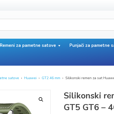
Remeni za pametne satove
Punjači za pametne 
etne satove
›
Huawei
›
GT2 46 mm
› Silikonski remen za sat Hua
Silikonski r
GT5 GT6 – 