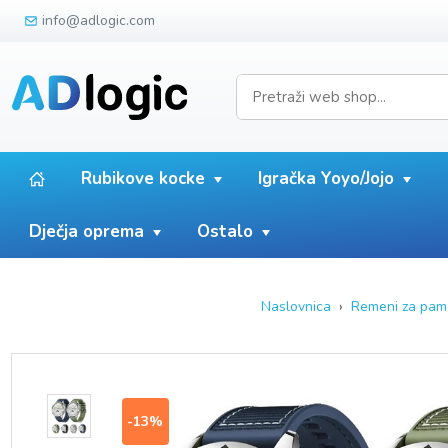
info@adlogic.com
Rubikove kocke
Igračka Yoyo/Jojo
Dječja oprema
Ostalo
Naslovnica
›
Remeni za pam
-13%