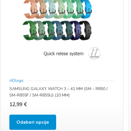
ADlogic
SAMSUNG GALAXY WATCH 3 – 41 MM (SM – R850 /
SM-R855F / SM-R855U) (20 MM)
12,99
€
Ovaj
Odaberi opcije
proizvod