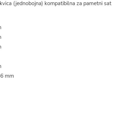
kvica (jednobojna) kompatibilna za pametni sat
m
m
m
m
46 mm