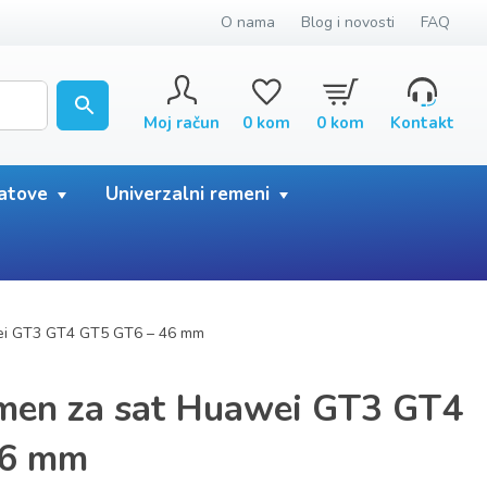
O nama
Blog i novosti
FAQ
Moj račun
0
kom
0
kom
Kontakt
satove
Univerzalni remeni
wei GT3 GT4 GT5 GT6 – 46 mm
emen za sat Huawei GT3 GT4
46 mm