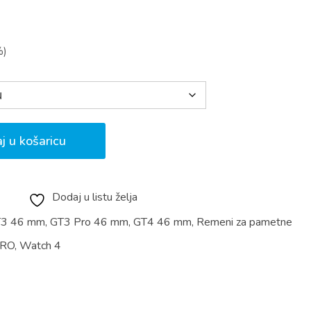
renutna
jena
%)
,99 €.
j u košaricu
Dodaj u listu želja
T3 46 mm
,
GT3 Pro 46 mm
,
GT4 46 mm
,
Remeni za pametne
PRO
,
Watch 4