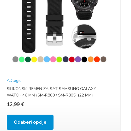
ADlogic
SILIKONSKI REMEN ZA SAT SAMSUNG GALAXY
WATCH 46 MM (SM-R800 / SM-R805) (22 MM)
12,99
€
Ovaj
Odaberi opcije
proizvod