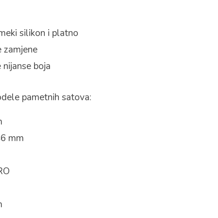
eki silikon i platno
ze zamjene
 nijanse boja
dele pametnih satova:
m
46 mm
RO
m