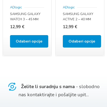
se
se
ADlogic
ADlogic
mogu
mogu
SAMSUNG GALAXY
SAMSUNG GALAXY
odabrati
odabrati
WATCH 3 – 45 MM
ACTIVE 2 – 40 MM
na
na
(SM-R840 / SM-R845F
(SM-R830 / SM-R835)
12,99
€
12,99
€
/ SM-R845U) (22 MM)
ACTIVE 2 – 44 MM
stranici
stranici
(SM-R820 / SM-R825)
proizvoda
proizvoda
ACTIVE (SM-R500)
Odaberi opcije
Odaberi opcije
(20 MM)
Ovaj
Ovaj
proizvod
proizvod
ima
ima
više
više
varijanti.
varijanti.
Želite li suradnju s nama
- slobodno
Opcije
Opcije
nas kontaktirajte i pošaljite upit...
se
se