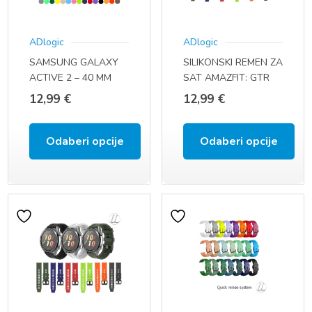
ADlogic
ADlogic
SAMSUNG GALAXY
SILIKONSKI REMEN ZA
ACTIVE 2 – 40 MM
SAT AMAZFIT: GTR
(SM-R830 / SM-R835)
47 MM (A1901), GTR
12,99
€
12,99
€
ACTIVE 2 – 44 MM
2, GTR 2E, GTR 3,
(SM-R820 / SM-R825)
GTR 3 PRO, GTR 4 (22
ACTIVE (SM-R500)
MM)
Odaberi opcije
Odaberi opcije
(20 MM)
Ovaj
Ovaj
proizvod
proizvod
ima
ima
više
više
varijanti.
varijanti.
Opcije
Opcije