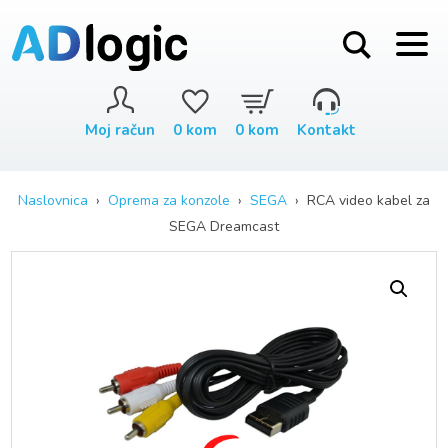
Moj račun
0
kom
0
kom
Kontakt
Naslovnica
›
Oprema za konzole
›
SEGA
› RCA video kabel za
SEGA Dreamcast