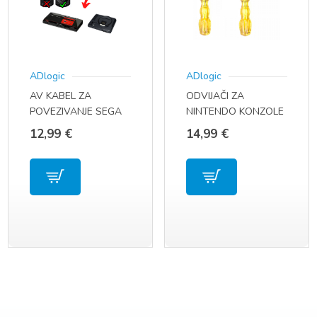
ADlogic
ADlogic
AV KABEL ZA
ODVIJAČI ZA
POVEZIVANJE SEGA
NINTENDO KONZOLE
MEGA DRIVE 1 /
I DISKETE
12,99
€
14,99
€
GENESIS 1 NA TV /
MONITOR