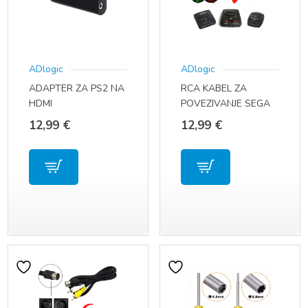
ADlogic
ADlogic
ADAPTER ZA PS2 NA
RCA KABEL ZA
HDMI
POVEZIVANJE SEGA
MEGA DRIVE 2 /
12,99
€
12,99
€
GENESIS 2 / 3 NA TV