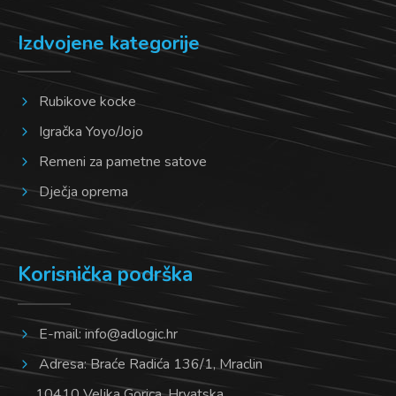
Izdvojene kategorije
Rubikove kocke
Igračka Yoyo/Jojo
Remeni za pametne satove
Dječja oprema
Korisnička podrška
E-mail:
info@adlogic.hr
Adresa: Braće Radića 136/1, Mraclin
10410 Velika Gorica, Hrvatska