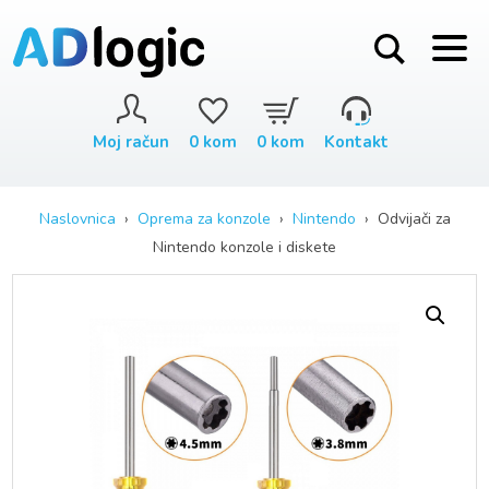
Moj račun
0
kom
0
kom
Kontakt
Naslovnica
›
Oprema za konzole
›
Nintendo
› Odvijači za
Nintendo konzole i diskete