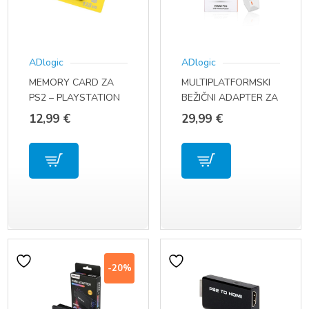
ADlogic
ADlogic
MEMORY CARD ZA
MULTIPLATFORMSKI
PS2 – PLAYSTATION
BEŽIČNI ADAPTER ZA
2 OD 128 MB
PS4 / PS5 / SWITCH /
12,99
€
29,99
€
MEMORIJSKA
WINDOWS
KARTICA
-20%