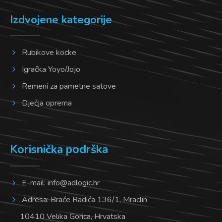
Izdvojene kategorije
Rubikove kocke
Igračka Yoyo/Jojo
Remeni za pametne satove
Dječja oprema
Korisnička podrška
E-mail:
info@adlogic.hr
Adresa: Braće Radića 136/1, Mraclin
10410 Velika Gorica, Hrvatska