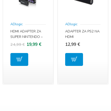
ADlogic
ADlogic
HDMI ADAPTER ZA
ADAPTER ZA PS2 NA
SUPER NINTENDO –
HDMI
SNES / NINTENDO
Izvorna
Trenutna
19,99
€
12,99
€
24,99
€
GAMECUBE /
cijena
cijena
NINTENDO 64
bila
je:
je:
19,99 €.
24,99 €.