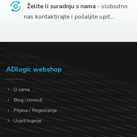
Želite li suradnju s nama
- slobodno
nas kontaktirajte i pošaljite upit...
ADlogic webshop
O nama
Blog i novosti
Prijava / Registracija
Uvjeti kupnje