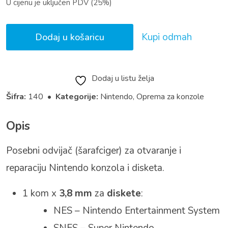
U cijenu je uključen PDV (25%)
Kupi odmah
Dodaj u košaricu
Dodaj u listu želja
Šifra:
140 •
Kategorije:
Nintendo
,
Oprema za konzole
Opis
Posebni odvijač (šarafciger) za otvaranje i
reparaciju Nintendo konzola i disketa.
1 kom x
3,8 mm
za
diskete
:
NES – Nintendo Entertainment System