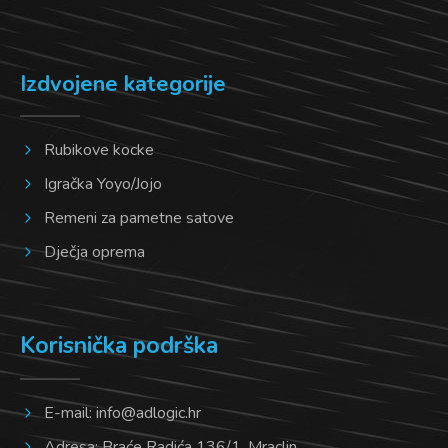
Izdvojene kategorije
Rubikove kocke
Igračka Yoyo/Jojo
Remeni za pametne satove
Dječja oprema
Korisnička podrška
E-mail:
info@adlogic.hr
Adresa: Braće Radića 136/1, Mraclin