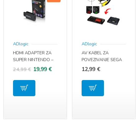
ADlogic
ADlogic
HDMI ADAPTER ZA
AV KABEL ZA
SUPER NINTENDO –
POVEZIVANJE SEGA
SNES / NINTENDO
MEGA DRIVE 1 /
Izvorna
Trenutna
19,99
€
12,99
€
24,99
€
GAMECUBE /
GENESIS 1 NA TV /
cijena
cijena
NINTENDO 64
MONITOR
bila
je:
je:
19,99 €.
24,99 €.