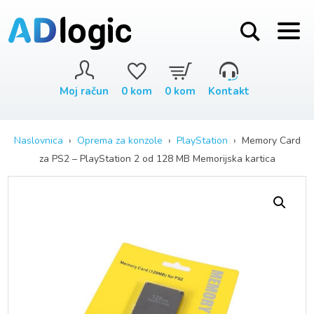
Moj račun
0
kom
0
kom
Kontakt
Naslovnica
›
Oprema za konzole
›
PlayStation
› Memory Card
za PS2 – PlayStation 2 od 128 MB Memorijska kartica