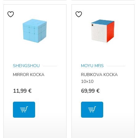
SHENGSHOU
MOYU MFJS
MIRROR KOCKA
RUBIKOVA KOCKA
10×10
11,99
€
69,99
€