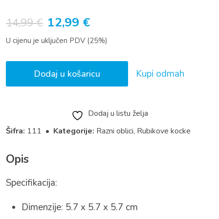
Izvorna
Trenutna
12,99
€
14,99
€
cijena
cijena
U cijenu je uključen PDV (25%)
bila
je:
je:
12,99 €.
Kupi odmah
Dodaj u košaricu
14,99 €.
Dodaj u listu želja
Šifra:
111 •
Kategorije:
Razni oblici
,
Rubikove kocke
Opis
Specifikacija:
Dimenzije: 5.7 x 5.7 x 5.7 cm