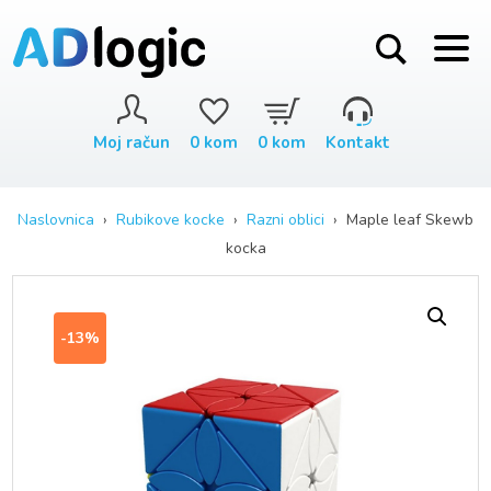
Moj račun
0
kom
0
kom
Kontakt
Naslovnica
›
Rubikove kocke
›
Razni oblici
› Maple leaf Skewb
kocka
-13%