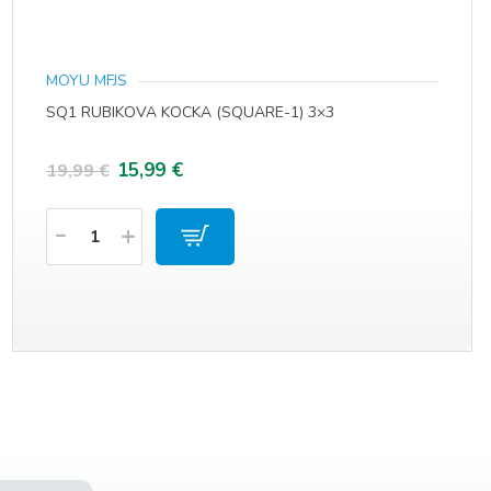
MOYU MFJS
SQ1 RUBIKOVA KOCKA (SQUARE-1) 3×3
Izvorna
Trenutna
15,99
€
19,99
€
cijena
cijena
Količina
bila
je:
je:
15,99 €.
19,99 €.