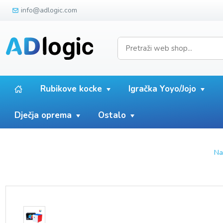
info@adlogic.com
Rubikove kocke
Igračka Yoyo/Jojo
Dječja oprema
Ostalo
Na