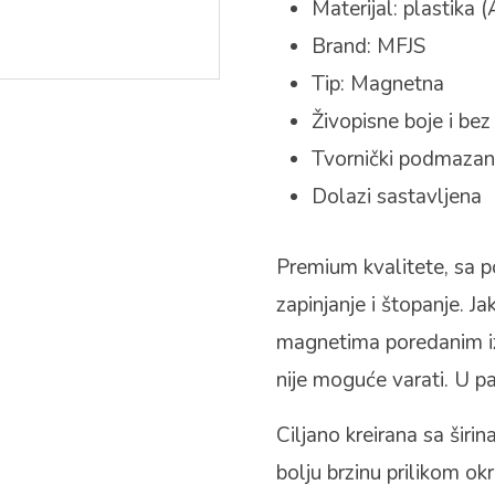
Materijal: plastika 
Brand: MFJS
Tip: Magnetna
Živopisne boje i bez
Tvornički podmaza
Dolazi sastavljena
Premium kvalitete, sa p
zapinjanje i štopanje. J
magnetima poredanim iz
nije moguće varati. U pa
Ciljano kreirana sa širi
bolju brzinu prilikom okr