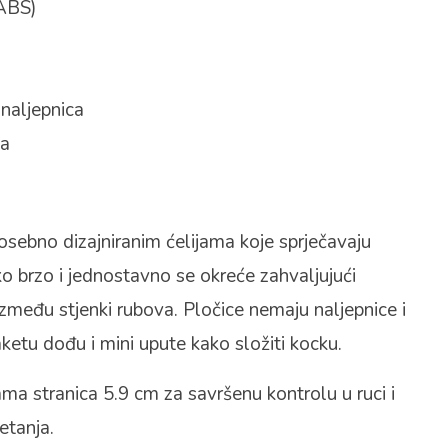
(ABS)
 naljepnica
na
osebno dizajniranim ćelijama koje sprječavaju
ako brzo i jednostavno se okreće zahvaljujući
među stjenki rubova. Pločice nemaju naljepnice i
ketu dođu i mini upute kako složiti kocku.
nama stranica 5.9 cm za savršenu kontrolu u ruci i
etanja.