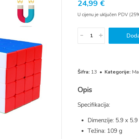
24,99
€
U cijenu je uključen PDV (25
Količina
Doda
Šifra:
13 •
Kategorije:
Ma
Opis
Specifikacija:
Dimenzije: 5.9 x 5.9
Težina: 109 g