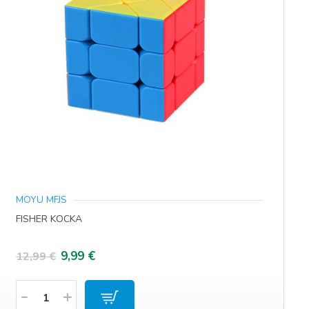
MOYU MFJS
FISHER KOCKA
Izvorna
Trenutna
9,99
€
12,99
€
cijena
cijena
Količina
bila
je: