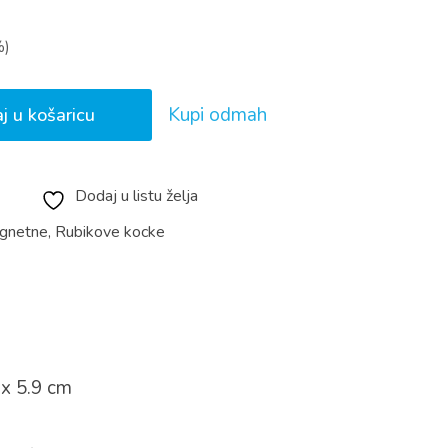
%)
Kupi odmah
j u košaricu
Dodaj u listu želja
gnetne
,
Rubikove kocke
 x 5.9 cm