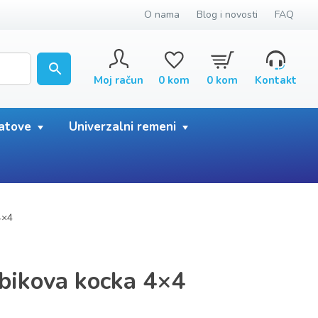
O nama
Blog i novosti
FAQ
Moj račun
0
kom
0
kom
Kontakt
satove
Univerzalni remeni
4×4
bikova kocka 4×4