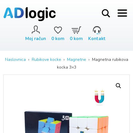
Moj račun
0
kom
0
kom
Kontakt
Naslovnica
›
Rubikove kocke
›
Magnetne
› Magnetna rubikova
kocka 3×3