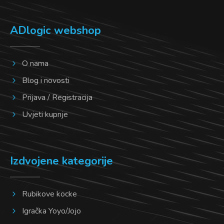
ADlogic webshop
O nama
Blog i novosti
Prijava / Registracija
Uvjeti kupnje
Izdvojene kategorije
Rubikove kocke
Igračka Yoyo/Jojo