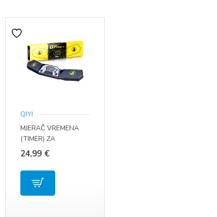
QIYI
MJERAČ VREMENA
(TIMER) ZA
SLAGANJE RUBIKOVE
24,99
€
KOCKE