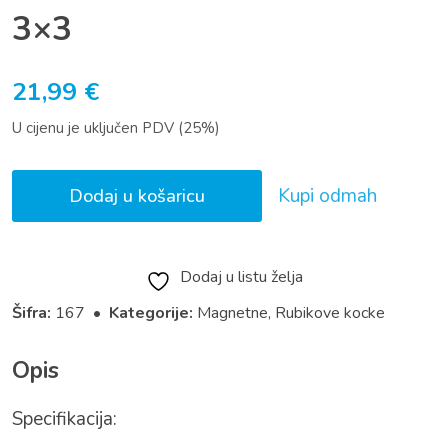
3×3
21,99
€
U cijenu je uključen PDV (25%)
Kupi odmah
Dodaj u košaricu
Dodaj u listu želja
Šifra:
167 •
Kategorije:
Magnetne
,
Rubikove kocke
Opis
Specifikacija: