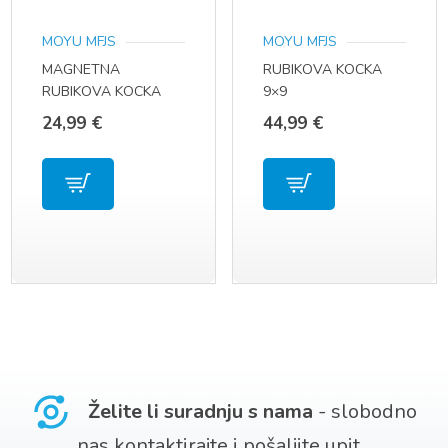
MOYU MFJS
MOYU MFJS
MAGNETNA
RUBIKOVA KOCKA
RUBIKOVA KOCKA
9×9
4×4
24,99
€
44,99
€
Želite li suradnju s nama
- slobodno
nas kontaktirajte i pošaljite upit...