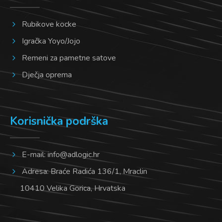
Rubikove kocke
Igračka Yoyo/Jojo
Remeni za pametne satove
Dječja oprema
Korisnička podrška
E-mail:
info@adlogic.hr
Adresa: Braće Radića 136/1, Mraclin
10410 Velika Gorica, Hrvatska