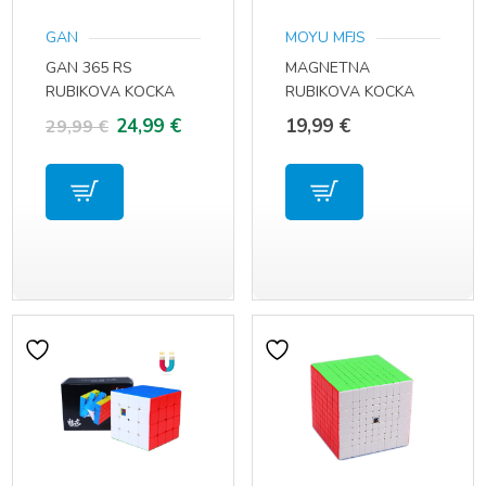
GAN
MOYU MFJS
GAN 365 RS
MAGNETNA
RUBIKOVA KOCKA
RUBIKOVA KOCKA
3×3
2×2
Izvorna
Trenutna
24,99
€
19,99
€
29,99
€
cijena
cijena
bila
je:
je:
24,99 €.
29,99 €.