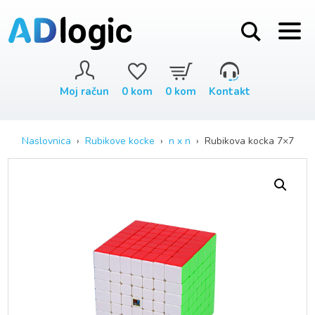
Moj račun
0
kom
0
kom
Kontakt
Naslovnica
›
Rubikove kocke
›
n x n
› Rubikova kocka 7×7