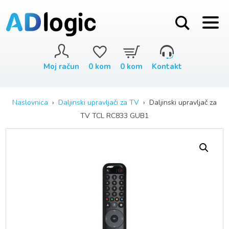
Moj račun
0
kom
0
kom
Kontakt
Naslovnica
›
Daljinski upravljači za TV
› Daljinski upravljač za
TV TCL RC833 GUB1