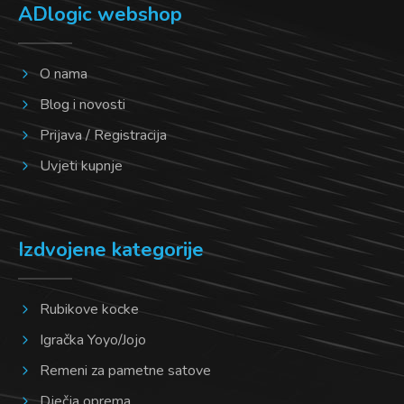
ADlogic webshop
O nama
Blog i novosti
Prijava / Registracija
Uvjeti kupnje
Izdvojene kategorije
Rubikove kocke
Igračka Yoyo/Jojo
Remeni za pametne satove
Dječja oprema