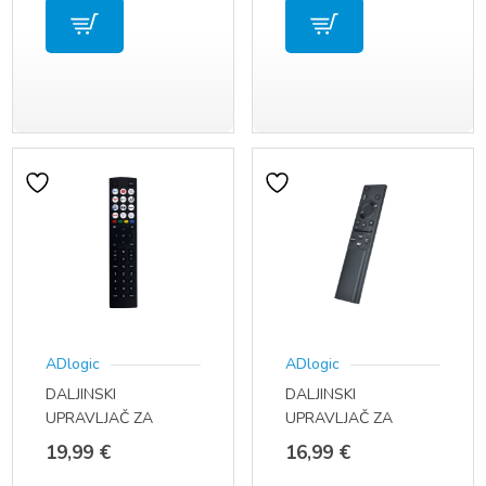
ADlogic
ADlogic
DALJINSKI
DALJINSKI
UPRAVLJAČ ZA
UPRAVLJAČ ZA
HISENSE SMART TV
SAMSUNG TV BN59-
19,99
€
16,99
€
ERF2M36H
01388E