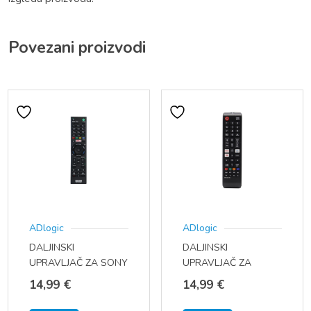
Povezani proizvodi
ADlogic
ADlogic
DALJINSKI
DALJINSKI
UPRAVLJAČ ZA SONY
UPRAVLJAČ ZA
TV RMT-TX100 /
SAMSUNG LED
14,99
€
14,99
€
RMT-TX100D / RMT-
SMART TV MODEL
TX100E
BN59-01315