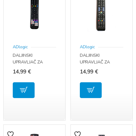
ADlogic
ADlogic
DALJINSKI
DALJINSKI
UPRAVLJAČ ZA
UPRAVLJAČ ZA
HISENSE TV LED
SAMSUNG TV MODEL
14,99
€
14,99
€
EN2A30 / EN2G30H /
UE39F5300 AA59-
EN2N30H / EN2B30H
00790A