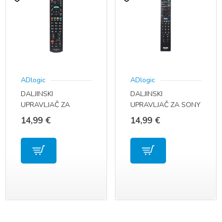
ADlogic
ADlogic
DALJINSKI
DALJINSKI
UPRAVLJAČ ZA
UPRAVLJAČ ZA SONY
PANASONIC TV
TV RM-ED011 / RM-
14,99
€
14,99
€
N2QAYB000752
ED013 / RM-ED016