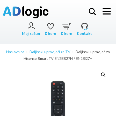
Moj račun
0
kom
0
kom
Kontakt
Naslovnica
›
Daljinski upravljači za TV
› Daljinski upravljač za
Hisense Smart TV EN2BS27H / EN2BI27H