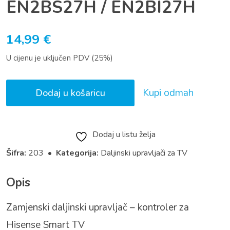
EN2BS27H / EN2BI27H
14,99
€
U cijenu je uključen PDV (25%)
Kupi odmah
Dodaj u košaricu
Dodaj u listu želja
Šifra:
203 •
Kategorija:
Daljinski upravljači za TV
Opis
Zamjenski daljinski upravljač – kontroler za
Hisense Smart TV