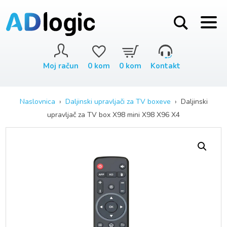
Moj račun
0
kom
0
kom
Kontakt
Naslovnica
›
Daljinski upravljači za TV boxeve
› Daljinski
upravljač za TV box X98 mini X98 X96 X4