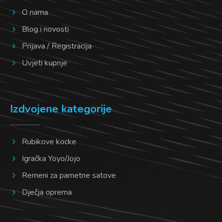
O nama
Blog i novosti
Prijava / Registracija
Uvjeti kupnje
Izdvojene kategorije
Rubikove kocke
Igračka Yoyo/Jojo
Remeni za pametne satove
Dječja oprema