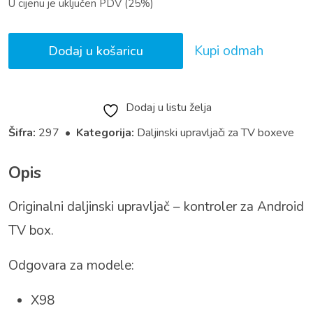
U cijenu je uključen PDV (25%)
Kupi odmah
Dodaj u košaricu
Dodaj u listu želja
Šifra:
297 •
Kategorija:
Daljinski upravljači za TV boxeve
Opis
Originalni daljinski upravljač – kontroler za Android
TV box.
Odgovara za modele:
X98