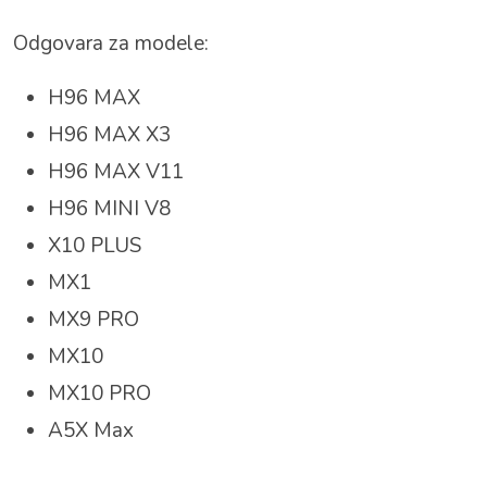
Odgovara za modele:
H96 MAX
H96 MAX X3
H96 MAX V11
H96 MINI V8
X10 PLUS
MX1
MX9 PRO
MX10
MX10 PRO
A5X Max