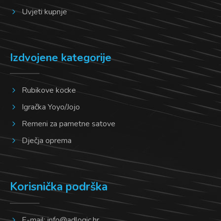
Uvjeti kupnje
Izdvojene kategorije
Rubikove kocke
Igračka Yoyo/Jojo
Remeni za pametne satove
Dječja oprema
Korisnička podrška
E-mail:
info@adlogic.hr