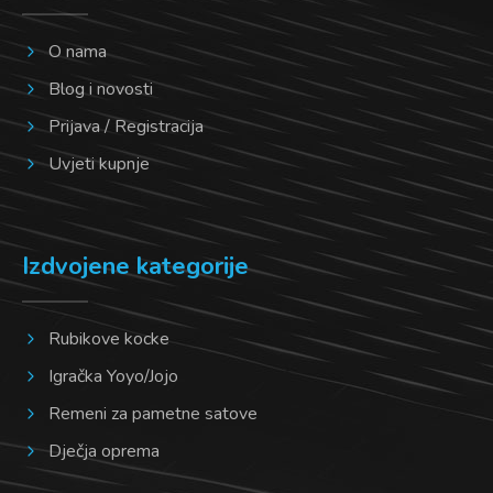
O nama
Blog i novosti
Prijava / Registracija
Uvjeti kupnje
Izdvojene kategorije
Rubikove kocke
Igračka Yoyo/Jojo
Remeni za pametne satove
Dječja oprema