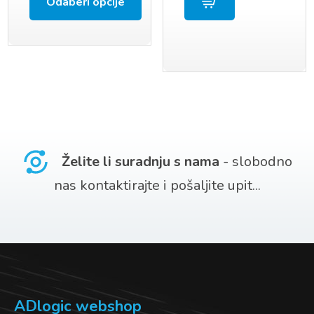
Odaberi opcije
Ovaj
proizvod
ima
više
varijanti.
Opcije
Želite li suradnju s nama
- slobodno
se
nas kontaktirajte i pošaljite upit...
mogu
odabrati
na
stranici
proizvoda
ADlogic webshop