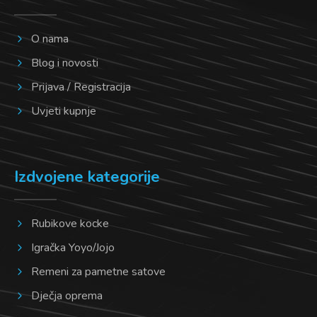
O nama
Blog i novosti
Prijava / Registracija
Uvjeti kupnje
Izdvojene kategorije
Rubikove kocke
Igračka Yoyo/Jojo
Remeni za pametne satove
Dječja oprema