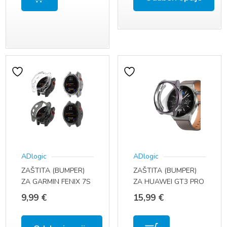
Ovaj
proizvod
ima
više
varijanti.
Opcije
se
mogu
odabrati
ADlogic
ADlogic
ZAŠTITA (BUMPER)
ZAŠTITA (BUMPER)
na
ZA GARMIN FENIX 7S
ZA HUAWEI GT3 PRO
stranici
-7- 7X
46 MM
9,99
€
15,99
€
proizvoda