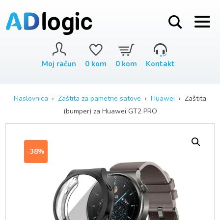
Moj račun
0
kom
0
kom
Kontakt
Naslovnica
›
Zaštita za pametne satove
›
Huawei
› Zaštita
(bumper) za Huawei GT2 PRO
-38%