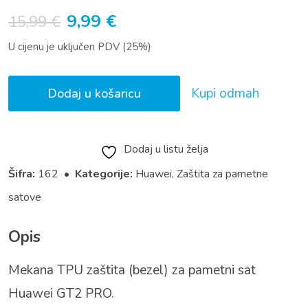
Izvorna
Trenutna
9,99
€
15,99
€
cijena
cijena
U cijenu je uključen PDV (25%)
bila
je:
je:
9,99 €.
Kupi odmah
Dodaj u košaricu
15,99 €.
Dodaj u listu želja
Šifra:
162 •
Kategorije:
Huawei
,
Zaštita za pametne
satove
Opis
Mekana TPU zaštita (bezel) za pametni sat
Huawei GT2 PRO.