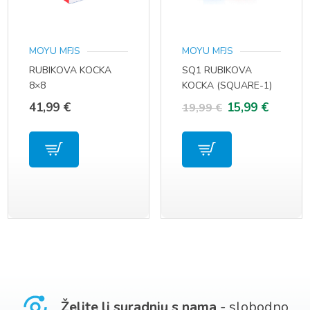
MOYU MFJS
MOYU MFJS
RUBIKOVA KOCKA
SQ1 RUBIKOVA
8×8
KOCKA (SQUARE-1)
3×3
Izvorna
Trenut
41,99
€
15,99
€
19,99
€
cijena
cijena
bila
je:
je:
15,99 €
19,99 €.
Želite li suradnju s nama
- slobodno