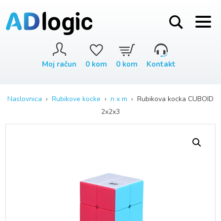
Moj račun
0
kom
0
kom
Kontakt
Naslovnica
›
Rubikove kocke
›
n x m
› Rubikova kocka CUBOID
2x2x3