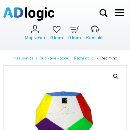
Moj račun
0
kom
0
kom
Kontakt
Naslovnica
›
Rubikove kocke
›
Razni oblici
› Rediminx