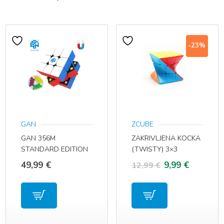
-23%
GAN
ZCUBE
GAN 356M
ZAKRIVLJENA KOCKA
STANDARD EDITION
(TWISTY) 3×3
MAGNETNA
Izvorna
Trenutn
49,99
€
9,99
€
12,99
€
RUBIKOVA KOCKA
cijena
cijena
3×3
bila
je:
je:
9,99 €.