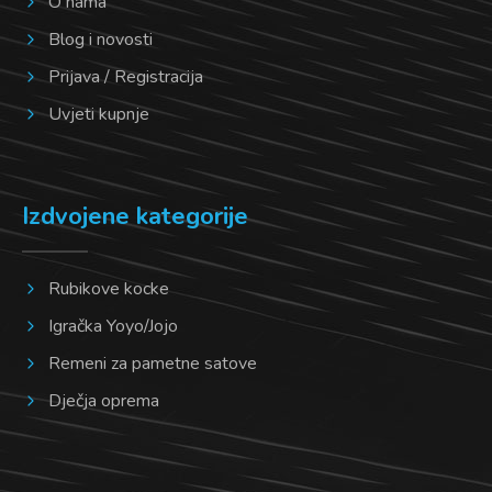
O nama
Blog i novosti
Prijava / Registracija
Uvjeti kupnje
Izdvojene kategorije
Rubikove kocke
Igračka Yoyo/Jojo
Remeni za pametne satove
Dječja oprema