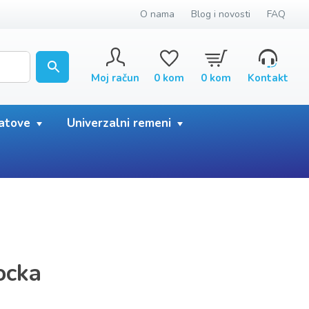
O nama
Blog i novosti
FAQ
Moj račun
0
kom
0
kom
Kontakt
satove
Univerzalni remeni
ocka