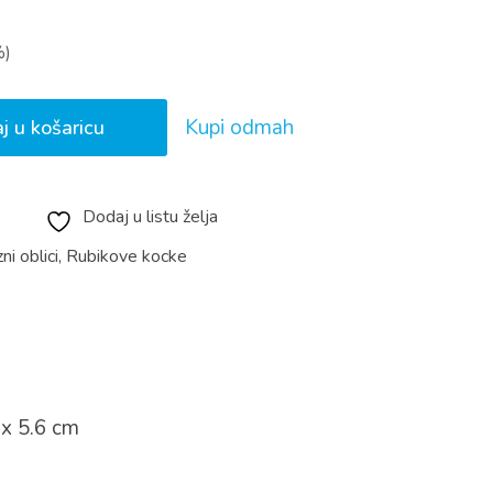
renutna
jena
%)
,99 €.
Kupi odmah
j u košaricu
Dodaj u listu želja
ni oblici
,
Rubikove kocke
 x 5.6 cm