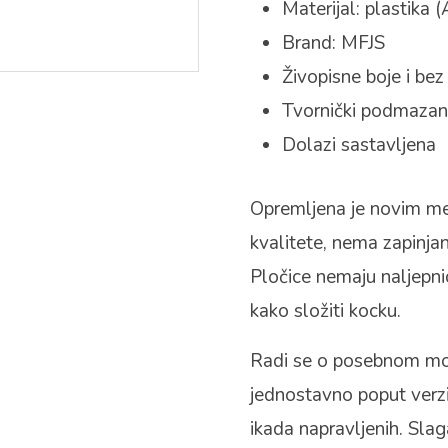
Materijal: plastika 
Brand: MFJS
Živopisne boje i bez
Tvornički podmaza
Dolazi sastavljena
Opremljena je novim me
kvalitete, nema zapinjan
Pločice nemaju naljepni
kako složiti kocku.
Radi se o posebnom mod
jednostavno poput verzi
ikada napravljenih. Slag