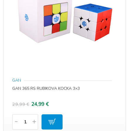
GAN
GAN 365 RS RUBIKOVA KOCKA 3×3
Izvorna
Trenutna
24,99
€
29,99
€
cijena
cijena
Količina
bila
je: