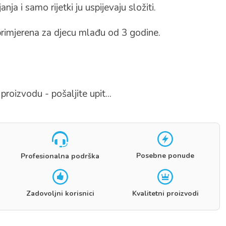
anja i samo rijetki ju uspijevaju složiti.
rimjerena za djecu mlađu od 3 godine.
proizvodu - pošaljite upit...
Posebne ponude
Profesionalna podrška
Zadovoljni korisnici
Kvalitetni proizvodi