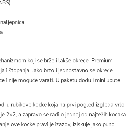
(ABS)
 naljepnica
na
hanizmom koji se brže i lakše okreće. Premium
ja i štopanja. Jako brzo i jednostavno se okreće.
ce i nije moguće varati. U paketu dođu i mini upute
-u rubikove kocke koja na prvi pogled izgleda vrlo
je 2×2, a zapravo se radi o jednoj od najtežih kocaka
anje ove kocke pravi je izazov, iziskuje jako puno