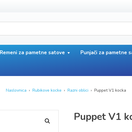
Remeni za pametne satove
Punjači za pametne 
Naslovnica
›
Rubikove kocke
›
Razni oblici
› Puppet V1 kocka
Puppet V1 k