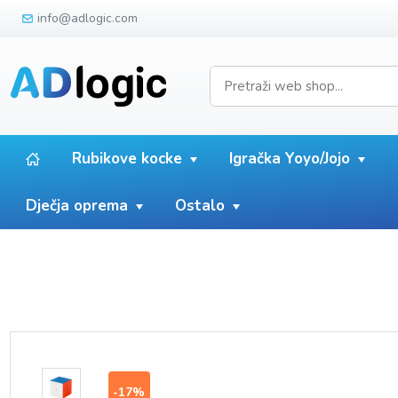
info@adlogic.com
Rubikove kocke
Igračka Yoyo/Jojo
Dječja oprema
Ostalo
-17%