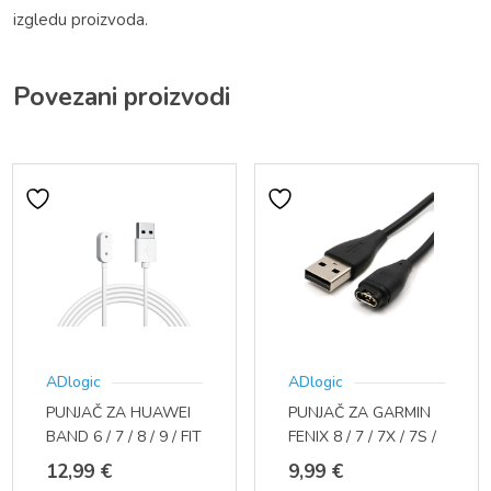
izgledu proizvoda.
Povezani proizvodi
ADlogic
ADlogic
PUNJAČ ZA HUAWEI
PUNJAČ ZA GARMIN
BAND 6 / 7 / 8 / 9 / FIT
FENIX 8 / 7 / 7X / 7S /
/ FIT 2
6 / 6X / 6S / 5 / 5X /
12,99
€
9,99
€
5S / INSTINCT