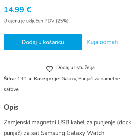
14,99
€
U cijenu je uključen PDV (25%)
Kupi odmah
Dodaj u košaricu
Dodaj u listu želja
Šifra:
130 •
Kategorije:
Galaxy
,
Punjači za pametne
satove
Opis
Zamjenski magnetni USB kabel za punjenje (dock
punjač) za sat Samsung Galaxy Watch.