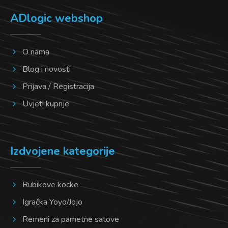
ADlogic webshop
O nama
Blog i novosti
Prijava / Registracija
Uvjeti kupnje
Izdvojene kategorije
Rubikove kocke
Igračka Yoyo/Jojo
Remeni za pametne satove