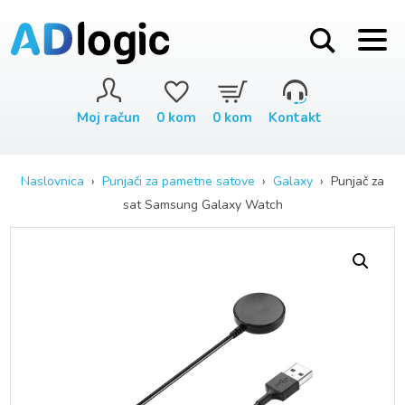
Moj račun
0
kom
0
kom
Kontakt
Naslovnica
›
Punjači za pametne satove
›
Galaxy
› Punjač za
sat Samsung Galaxy Watch