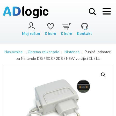
Moj račun
0
kom
0
kom
Kontakt
Naslovnica
›
Oprema za konzole
›
Nintendo
› Punjač (adapter)
za Nintendo DSi / 3DS / 2DS / NEW verzije i XL / LL