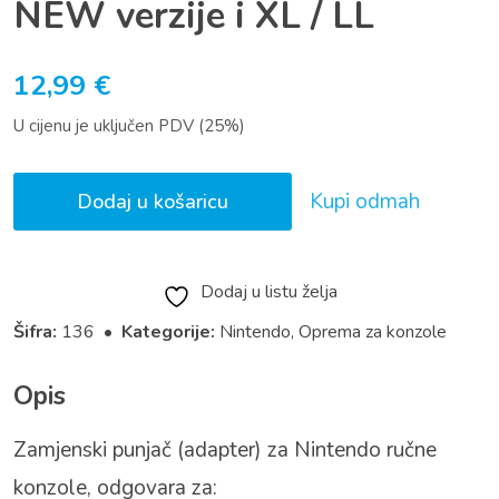
NEW verzije i XL / LL
12,99
€
U cijenu je uključen PDV (25%)
Kupi odmah
Dodaj u košaricu
Dodaj u listu želja
Šifra:
136 •
Kategorije:
Nintendo
,
Oprema za konzole
Opis
Zamjenski punjač (adapter) za Nintendo ručne
konzole, odgovara za: