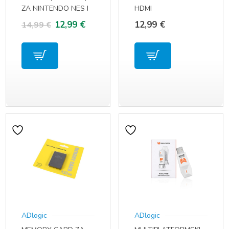
ZA NINTENDO NES I
HDMI
SUPER NINTENDO
Izvorna
Trenutna
12,99
€
12,99
€
14,99
€
cijena
cijena
bila
je:
je:
12,99 €.
14,99 €.
ADlogic
ADlogic