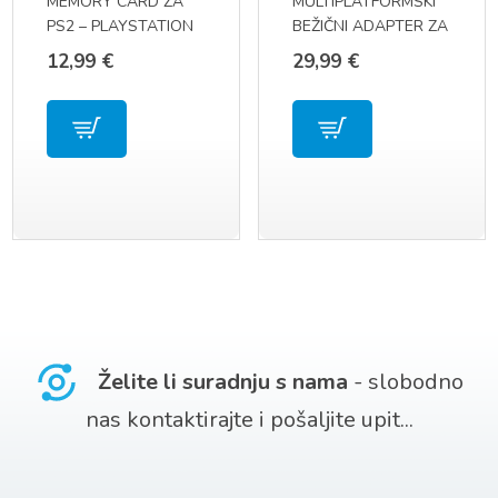
MEMORY CARD ZA
MULTIPLATFORMSKI
PS2 – PLAYSTATION
BEŽIČNI ADAPTER ZA
2 OD 128 MB
PS4 / PS5 / SWITCH /
12,99
€
29,99
€
MEMORIJSKA
WINDOWS
KARTICA
Želite li suradnju s nama
- slobodno
nas kontaktirajte i pošaljite upit...