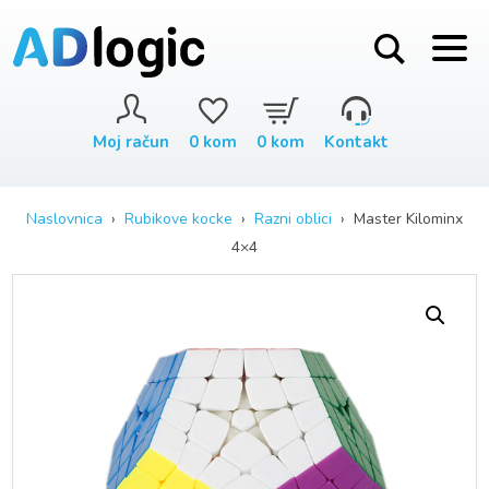
Moj račun
0
kom
0
kom
Kontakt
Naslovnica
›
Rubikove kocke
›
Razni oblici
› Master Kilominx
4×4