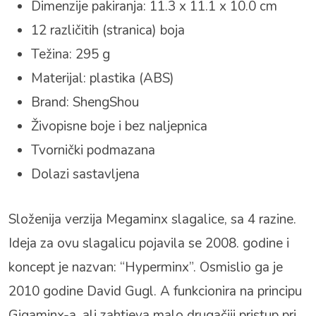
Dimenzije pakiranja: 11.3 x 11.1 x 10.0 cm
12 različitih (stranica) boja
Težina: 295 g
Materijal: plastika (ABS)
Brand: ShengShou
Živopisne boje i bez naljepnica
Tvornički podmazana
Dolazi sastavljena
Složenija verzija Megaminx slagalice, sa 4 razine.
Ideja za ovu slagalicu pojavila se 2008. godine i
koncept je nazvan: “Hyperminx”. Osmislio ga je
2010 godine David Gugl. A funkcionira na principu
Gigaminx-a, ali zahtjeva malo drugačiji pristup pri