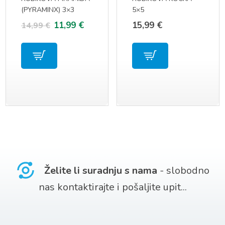
(PYRAMINX) 3×3
5×5
Izvorna
Trenutna
11,99
€
15,99
€
14,99
€
cijena
cijena
bila
je:
je:
11,99 €.
14,99 €.
Želite li suradnju s nama
- slobodno
nas kontaktirajte i pošaljite upit...