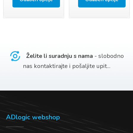
(20 MM)
Ovaj
Ovaj
proizvod
proizvod
ima
ima
više
više
varijanti.
varijanti.
Želite li suradnju s nama
- slobodno
Opcije
Opcije
nas kontaktirajte i pošaljite upit...
se
se
mogu
mogu
odabrati
odabrati
na
na
stranici
stranici
ADlogic webshop
proizvoda
proizvoda