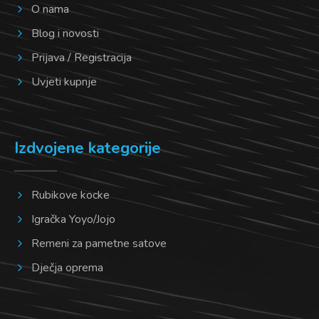
O nama
Blog i novosti
Prijava / Registracija
Uvjeti kupnje
Izdvojene kategorije
Rubikove kocke
Igračka Yoyo/Jojo
Remeni za pametne satove
Dječja oprema