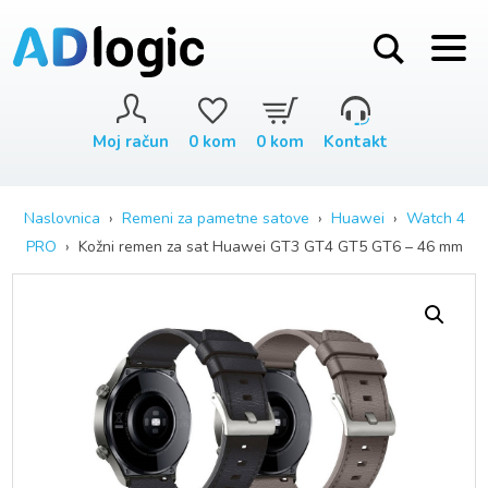
Moj račun
0
kom
0
kom
Kontakt
Naslovnica
›
Remeni za pametne satove
›
Huawei
›
Watch 4
PRO
› Kožni remen za sat Huawei GT3 GT4 GT5 GT6 – 46 mm