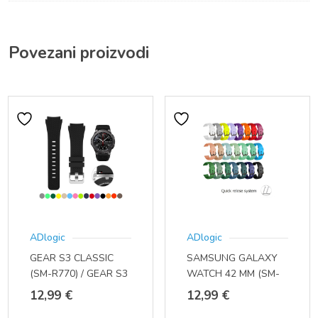
Povezani proizvodi
ADlogic
ADlogic
GEAR S3 CLASSIC
SAMSUNG GALAXY
(SM-R770) / GEAR S3
WATCH 42 MM (SM-
FRONTIER (SM-R760)
R810 / SM-R815) (20
12,99
€
12,99
€
(22 MM)
MM)