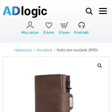
Moj račun
0
kom
0
kom
Kontakt
Naslovnica
›
Novčanici
› Kožni mini novčanik (RFID)