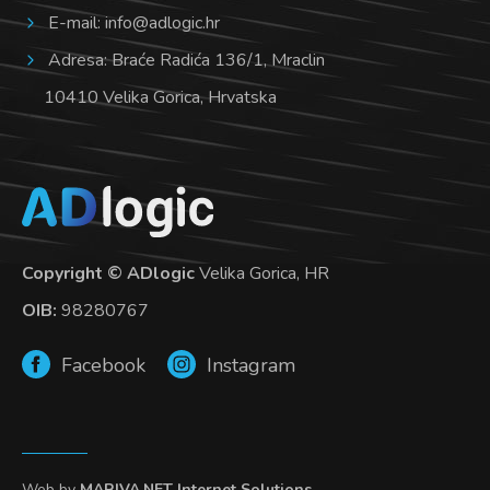
E-mail:
info@adlogic.hr
Adresa: Braće Radića 136/1, Mraclin
10410 Velika Gorica, Hrvatska
Copyright © ADlogic
Velika Gorica, HR
OIB:
98280767
Facebook
Instagram
Web by
MARIVA.NET Internet Solutions