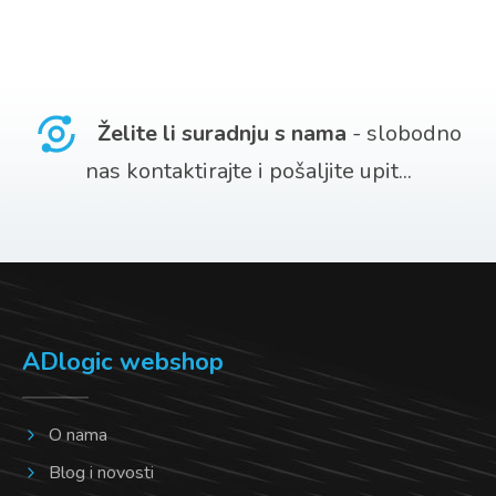
ima
više
varijanti.
Opcije
Želite li suradnju s nama
- slobodno
se
nas kontaktirajte i pošaljite upit...
mogu
odabrati
na
stranici
proizvoda
ADlogic webshop
O nama
Blog i novosti