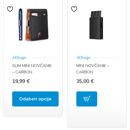
ADlogic
ADlogic
SLIM MINI NOVČANIK
MINI NOVČANIK –
– CARBON
CARBON
MIKROVLAKNO (RFID)
MIKROVLAKNO I
19,99
€
35,00
€
METALNI DRŽAČ
KARTICA (RFID)
Odaberi opcije
Ovaj
proizvod