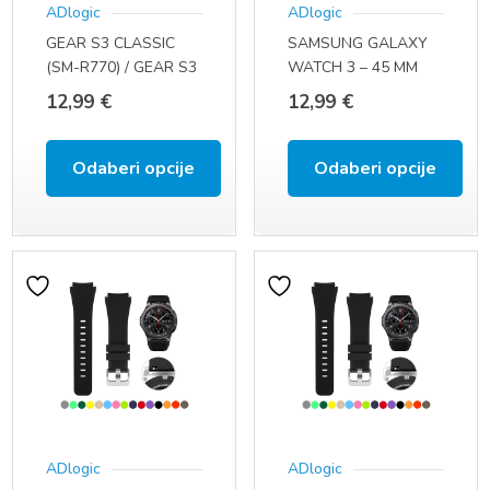
ADlogic
ADlogic
GEAR S3 CLASSIC
SAMSUNG GALAXY
(SM-R770) / GEAR S3
WATCH 3 – 45 MM
FRONTIER (SM-R760)
(SM-R840 / SM-R845F
12,99
€
12,99
€
(22 MM)
/ SM-R845U) (22 MM)
Odaberi opcije
Odaberi opcije
Ovaj
Ovaj
proizvod
proizvod
ima
ima
više
više
varijanti.
varijanti.
Opcije
Opcije
se
se
ADlogic
ADlogic
mogu
mogu