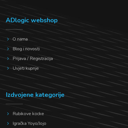
na
na
stranici
stranici
ADlogic webshop
proizvoda
proizvoda
O nama
Blog i novosti
Prijava / Registracija
Uvjeti kupnje
Izdvojene kategorije
Rubikove kocke
Igračka Yoyo/Jojo