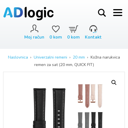
Moj račun
0
kom
0
kom
Kontakt
Naslovnica
›
Univerzalni remeni
›
20 mm
› Kožna narukvica
remen za sat (20 mm, QUICK FIT)