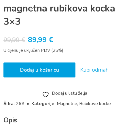
magnetna rubikova kocka
3×3
Izvorna
Trenutna
89,99
€
99,99
€
cijena
cijena
U cijenu je uključen PDV (25%)
bila
je:
je:
89,99 €.
Kupi odmah
Dodaj u košaricu
99,99 €.
Dodaj u listu želja
Šifra:
268 •
Kategorije:
Magnetne
,
Rubikove kocke
Opis