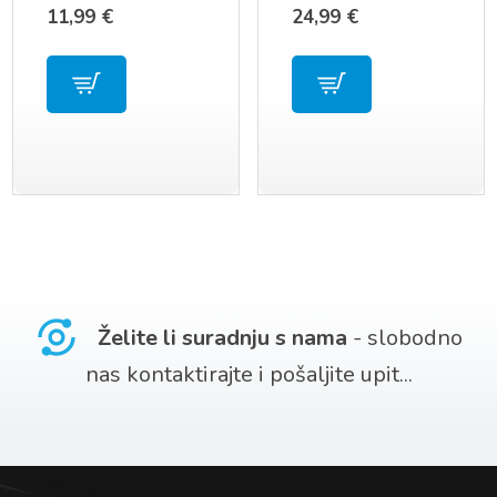
4×4
11,99
€
24,99
€
Želite li suradnju s nama
- slobodno
nas kontaktirajte i pošaljite upit...