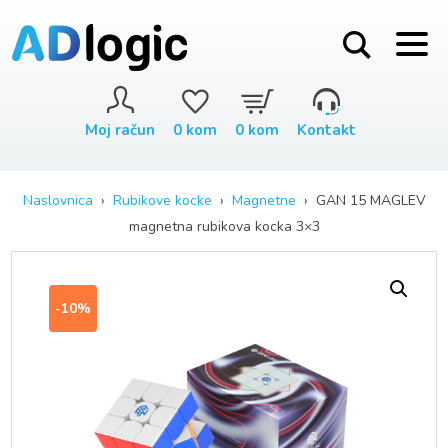
Moj račun
0
kom
0
kom
Kontakt
Naslovnica
›
Rubikove kocke
›
Magnetne
› GAN 15 MAGLEV
magnetna rubikova kocka 3×3
-10%