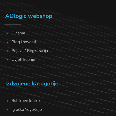
ADlogic webshop
O nama
Blog i novosti
Prijava / Registracija
Uvjeti kupnje
Izdvojene kategorije
Rubikove kocke
Igračka Yoyo/Jojo