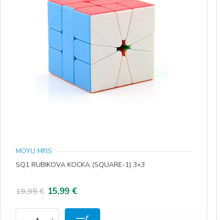
MOYU MFJS
SQ1 RUBIKOVA KOCKA (SQUARE-1) 3×3
Izvorna
Trenutna
15,99
€
19,99
€
cijena
cijena
Količina