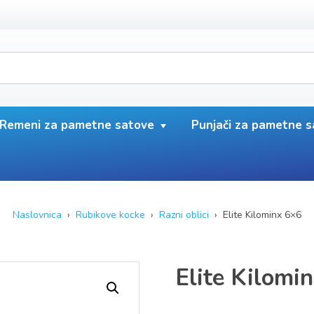
Remeni za pametne satove
Punjači za pametne 
Naslovnica
›
Rubikove kocke
›
Razni oblici
› Elite Kilominx 6×6
Elite Kilomi