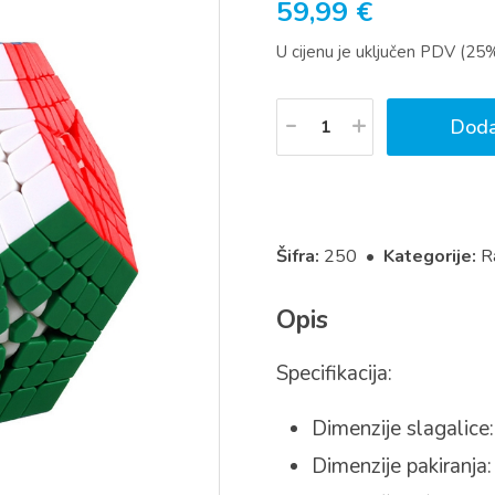
59,99
€
U cijenu je uključen PDV (25
Količina
Doda
Šifra:
250 •
Kategorije:
R
Opis
Specifikacija:
Dimenzije slagalice
Dimenzije pakiranja