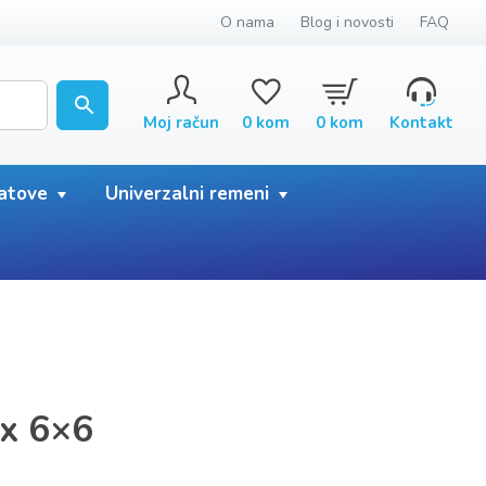
O nama
Blog i novosti
FAQ
Moj račun
0
kom
0
kom
Kontakt
satove
Univerzalni remeni
nx 6×6