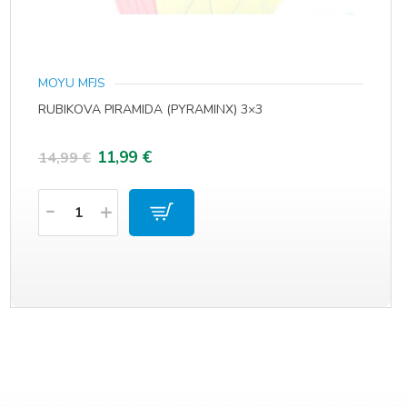
MOYU MFJS
RUBIKOVA PIRAMIDA (PYRAMINX) 3×3
Izvorna
Trenutna
11,99
€
14,99
€
cijena
cijena
Količina
bila
je:
je:
11,99 €.
14,99 €.