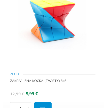
ZCUBE
ZAKRIVLJENA KOCKA (TWISTY) 3×3
Izvorna
Trenutna
9,99
€
12,99
€
cijena
cijena
Količina