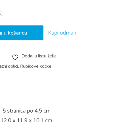
%)
Kupi odmah
j u košaricu
Dodaj u listu želja
azni oblici
,
Rubikove kocke
: 5 stranica po 4.5 cm
: 12.0 x 11.9 x 10.1 cm