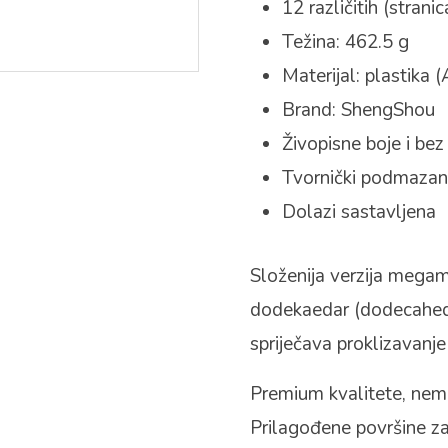
12 različitih (stranic
Težina: 462.5 g
Materijal: plastika 
Brand: ShengShou
Živopisne boje i bez
Tvornički podmaza
Dolazi sastavljena
Složenija verzija megam
dodekaedar (dodecahedr
spriječava proklizavanje 
Premium kvalitete, nema
Prilagođene površine za b