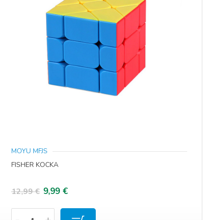
MOYU MFJS
FISHER KOCKA
Izvorna
Trenutna
9,99
€
12,99
€
cijena
cijena
Količina