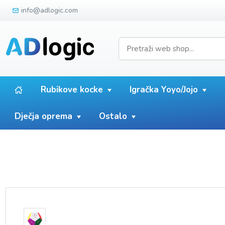
info@adlogic.com
Rubikove kocke
Igračka Yoyo/Jojo
Dječja oprema
Ostalo