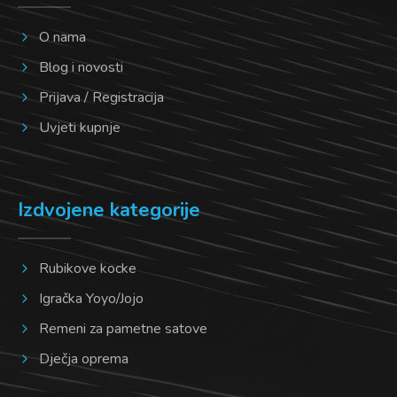
O nama
Blog i novosti
Prijava / Registracija
Uvjeti kupnje
Izdvojene kategorije
Rubikove kocke
Igračka Yoyo/Jojo
Remeni za pametne satove
Dječja oprema