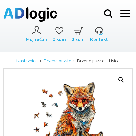
Moj račun
0
kom
0
kom
Kontakt
Naslovnica
›
Drvene puzzle
› Drvene puzzle – Lisica