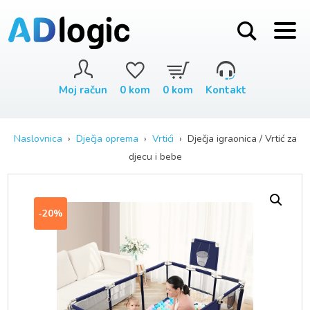
Moj račun
0
kom
0
kom
Kontakt
Naslovnica
›
Dječja oprema
›
Vrtići
› Dječja igraonica / Vrtić za
djecu i bebe
-20%