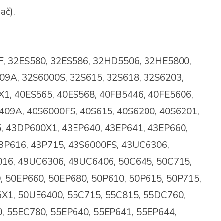
ač).
F, 32ES580, 32ES586, 32HD5506, 32HE5800,
09A, 32S6000S, 32S615, 32S618, 32S6203,
X1, 40ES565, 40ES568, 40FB5446, 40FE5606,
409A, 40S6000FS, 40S615, 40S6200, 40S6201,
, 43DP600X1, 43EP640, 43EP641, 43EP660,
43P616, 43P715, 43S6000FS, 43UC6306,
16, 49UC6306, 49UC6406, 50C645, 50C715,
 50EP660, 50EP680, 50P610, 50P615, 50P715,
X1, 50UE6400, 55C715, 55C815, 55DC760,
, 55EC780, 55EP640, 55EP641, 55EP644,