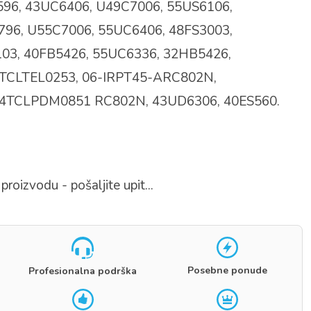
96, 43UC6406, U49C7006, 55US6106,
96, U55C7006, 55UC6406, 48FS3003,
03, 40FB5426, 55UC6336, 32HB5426,
4TCLTEL0253, 06-IRPT45-ARC802N,
4TCLPDM0851 RC802N, 43UD6306, 40ES560.
proizvodu - pošaljite upit...
Posebne ponude
Profesionalna podrška