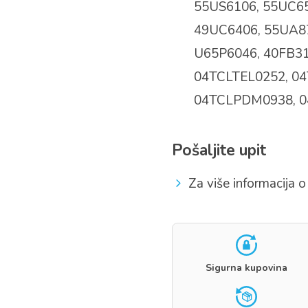
55US6106, 55UC65
49UC6406, 55UA87
U65P6046, 40FB31
04TCLTEL0252, 0
04TCLPDM0938, 0
Pošaljite upit
Za više informacija o 
Sigurna kupovina