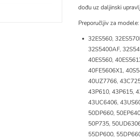
dođu uz daljinski upravlj
Preporučljiv za modele:
32ES560, 32ES570
32S5400AF, 32S54
40ES560, 40ES561
40FE5606X1, 40S5
40UZ7766, 43C725
43P610, 43P615, 
43UC6406, 43US60
50DP660, 50EP640,
50P735, 50UD6306
55DP600, 55DP660