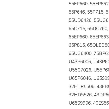
55EP660, 55EP662,
55P646, 55P715, 
55UD6426, 55UG63
65C715, 65DC760,
65EP660, 65EP663,
65P815, 65QLED80
65UG6400, 75BP61
U43P6006, U43P60
U55C7026, U55P60
U65P6046, U65S99
32HTR5506, 43FB5
32HD5526, 43DP60
U65S9906, 40ES56