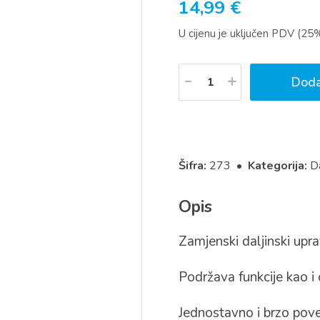
14,99
€
U cijenu je uključen PDV (25
Količina
Doda
Šifra:
273 •
Kategorija:
Da
Opis
Zamjenski daljinski up
Podržava funkcije kao i o
Jednostavno i brzo pove