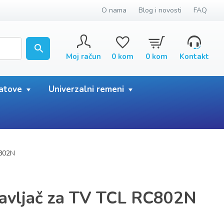
O nama
Blog i novosti
FAQ
Moj račun
0
kom
0
kom
Kontakt
satove
Univerzalni remeni
C802N
ravljač za TV TCL RC802N