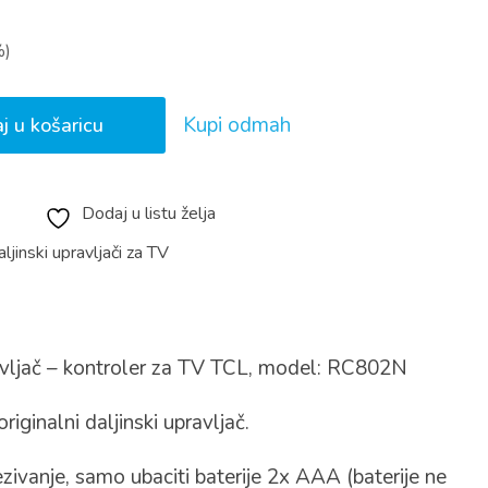
%)
Kupi odmah
j u košaricu
Dodaj u listu želja
ljinski upravljači za TV
ravljač – kontroler za TV TCL, model: RC802N
riginalni daljinski upravljač.
zivanje, samo ubaciti baterije 2x AAA (baterije ne