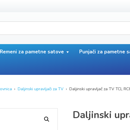
Remeni za pametne satove
Punjači za pametne 
ovnica
›
Daljinski upravljači za TV
› Daljinski upravljač za TV TCL R
Daljinski up