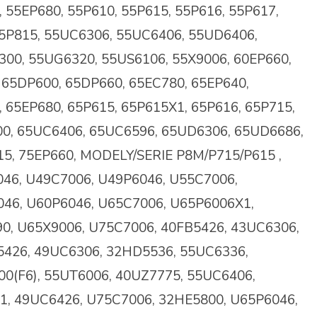
 55EP680, 55P610, 55P615, 55P616, 55P617,
55P815, 55UC6306, 55UC6406, 55UD6406,
00, 55UG6320, 55US6106, 55X9006, 60EP660,
 65DP600, 65DP660, 65EC780, 65EP640,
 65EP680, 65P615, 65P615X1, 65P616, 65P715,
0, 65UC6406, 65UC6596, 65UD6306, 65UD6686,
5, 75EP660, MODELY/SERIE P8M/P715/P615 ,
46, U49C7006, U49P6046, U55C7006,
46, U60P6046, U65C7006, U65P6006X1,
0, U65X9006, U75C7006, 40FB5426, 43UC6306,
426, 49UC6306, 32HD5536, 55UC6336,
0(F6), 55UT6006, 40UZ7775, 55UC6406,
1, 49UC6426, U75C7006, 32HE5800, U65P6046,