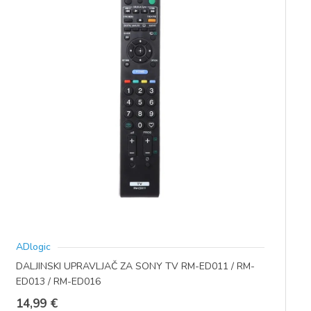
ADlogic
DALJINSKI UPRAVLJAČ ZA SONY TV RM-ED011 / RM-
ED013 / RM-ED016
14,99
€