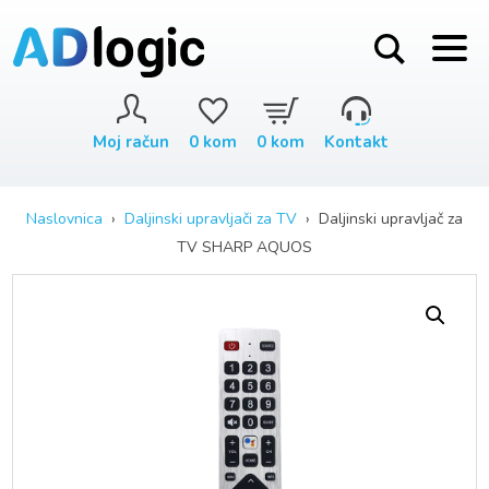
Moj račun
0
kom
0
kom
Kontakt
Naslovnica
›
Daljinski upravljači za TV
› Daljinski upravljač za
TV SHARP AQUOS