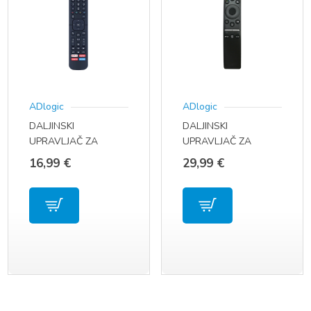
ADlogic
ADlogic
DALJINSKI
DALJINSKI
UPRAVLJAČ ZA
UPRAVLJAČ ZA
HISENSE SMART TV
SAMSUNG TV VOICE
16,99
€
29,99
€
ERF2B60H
REMOTE CONTROL
MODEL BN59-01312F