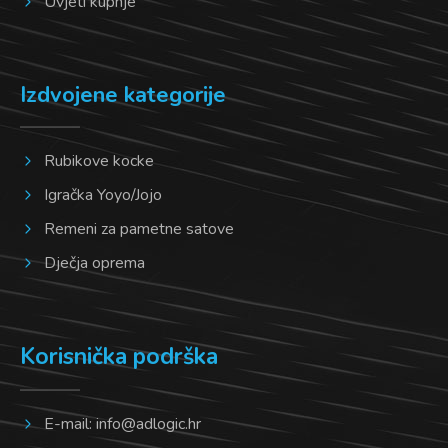
Uvjeti kupnje
Izdvojene kategorije
Rubikove kocke
Igračka Yoyo/Jojo
Remeni za pametne satove
Dječja oprema
Korisnička podrška
E-mail:
info@adlogic.hr