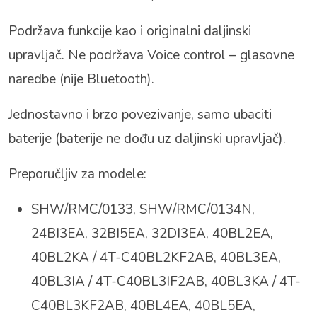
Podržava funkcije kao i originalni daljinski
upravljač. Ne podržava Voice control – glasovne
naredbe (nije Bluetooth).
Jednostavno i brzo povezivanje, samo ubaciti
baterije (baterije ne dođu uz daljinski upravljač).
Preporučljiv za modele:
SHW/RMC/0133, SHW/RMC/0134N,
24BI3EA, 32BI5EA, 32DI3EA, 40BL2EA,
40BL2KA / 4T-C40BL2KF2AB, 40BL3EA,
40BL3IA /
4T-C40BL3IF2AB, 40BL3KA / 4T-
C40BL3KF2AB, 40BL4EA, 40BL5EA,