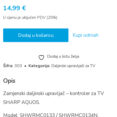
14,99
€
U cijenu je uključen PDV (25%)
Kupi odmah
Dodaj u košaricu
Dodaj u listu želja
Šifra:
303 •
Kategorija:
Daljinski upravljači za TV
Opis
Zamjenski daljinski upravljač – kontroler za TV
SHARP AQUOS.
Model: SHWRMC0133 / SHWRMC0134N.