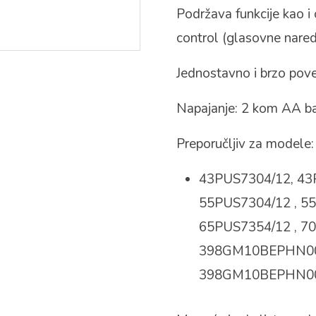
Podržava funkcije kao i o
control (glasovne nared
Jednostavno i brzo povez
Napajanje: 2 kom AA bate
Preporučljiv za modele:
43PUS7304/12, 43
55PUS7304/12 , 5
65PUS7354/12 , 7
398GM10BEPHN001
398GM10BEPHN0