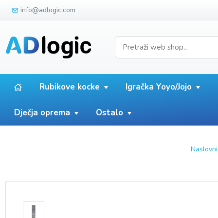
info@adlogic.com
Rubikove kocke
Igračka Yoyo/Jojo
Dječja oprema
Ostalo
Naslovni