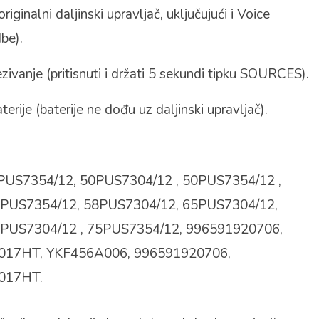
riginalni daljinski upravljač, uključujući i Voice
be).
ivanje (pritisnuti i držati 5 sekundi tipku SOURCES).
rije (baterije ne dođu uz daljinski upravljač).
PUS7354/12, 50PUS7304/12 , 50PUS7354/12 ,
5PUS7354/12, 58PUS7304/12, 65PUS7304/12,
0PUS7304/12 , 75PUS7354/12, 996591920706,
7HT, YKF456A006, 996591920706,
017HT.