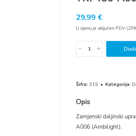
29,99
€
U cijenu je uključen PDV (25
Količina
Doda
Šifra:
315 •
Kategorija:
Da
Opis
Zamjenski daljinski upr
A006 (Ambilight).