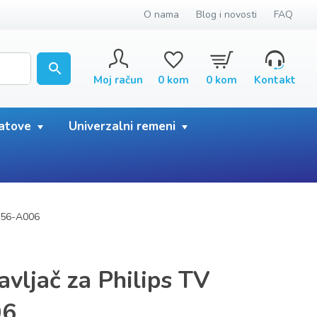
O nama
Blog i novosti
FAQ
Moj račun
0
kom
0
kom
Kontakt
satove
Univerzalni remeni
F456-A006
avljač za Philips TV
06