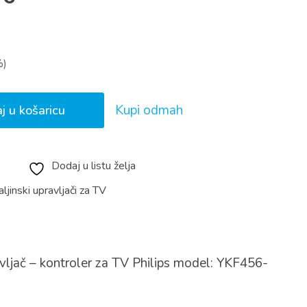
%)
Kupi odmah
j u košaricu
Dodaj u listu želja
ljinski upravljači za TV
avljač – kontroler za TV Philips model: YKF456-