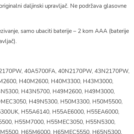
originalni daljinski upravljač. Ne podržava glasovne
.
zivanje, samo ubaciti baterije – 2 kom AAA (baterije
avljač).
2170PW, 40A5700FA, 40N2170PW, 43N2170PW,
2600, H40M2600, H40M3300, H43M3000,
N5300, H43N5700, H49M2600, H49M3000,
MEC3050, H49N5300, H50M3300, H50M5500,
300UK, H55A6140, H55AE6000, H55EA6000,
500, H55M7000, H55MEC3050, H55N5300,
M5500, H65M6000, H65MEC5550, H65N5300,