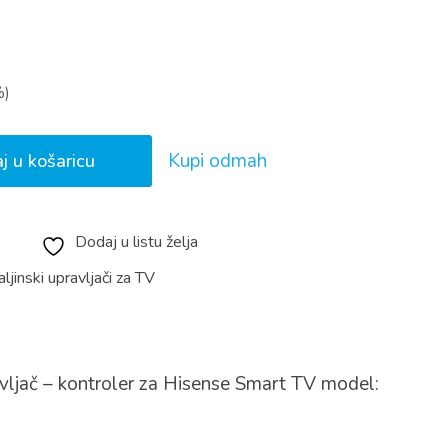
%)
Kupi odmah
j u košaricu
Dodaj u listu želja
ljinski upravljači za TV
avljač – kontroler za Hisense Smart TV model: