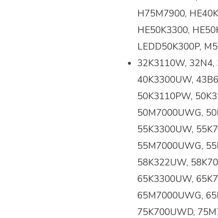
H75M7900, HE40
HE50K3300, HE50
LEDD50K300P, M5
32K3110W, 32N4,
40K3300UW, 43B6
50K3110PW, 50K
50M7000UWG, 50N
55K3300UW, 55K
55M7000UWG, 55N
58K322UW, 58K70
65K3300UW, 65K
65M7000UWG, 65
75K700UWD, 75M