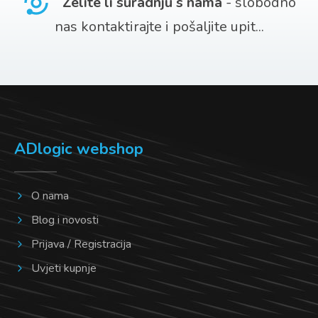
Želite li suradnju s nama
- slobodno
se
nas kontaktirajte i pošaljite upit...
mogu
odabrati
na
stranici
proizvoda
ADlogic webshop
O nama
Blog i novosti
Prijava / Registracija
Uvjeti kupnje