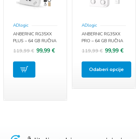
se
mogu
odabrati
ADlogic
ADlogic
ANBERNIC RG35XX
ANBERNIC RG35XX
na
PLUS – 64 GB RUČNA
PRO – 64 GB RUČNA
stranici
KONZOLA
KONZOLA
Izvorna
Trenutna
Izvorna
Trenu
99,99
€
99,99
€
119,99
€
119,99
€
proizvoda
cijena
cijena
cijena
cijena
Odaberi opcije
bila
je:
bila
je:
je:
99,99 €.
Ovaj
je:
99,99 
119,99 €.
proizvod
119,99 €.
ima
više
varijanti.
Opcije