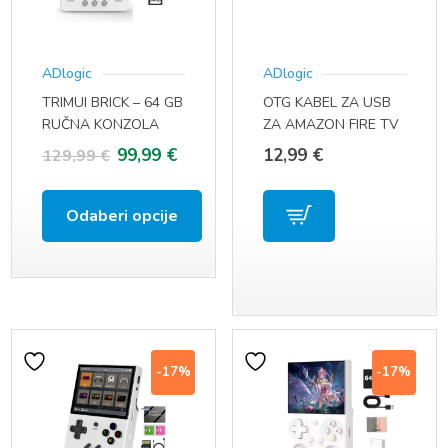
ADlogic
ADlogic
TRIMUI BRICK – 64 GB
OTG KABEL ZA USB
RUČNA KONZOLA
ZA AMAZON FIRE TV
STICK
Izvorna
Trenutna
99,99
€
12,99
€
129,99
€
cijena
cijena
Odaberi opcije
bila
je:
Ovaj
je:
99,99 €.
proizvod
129,99 €.
ima
više
-17%
-17%
varijanti.
Opcije