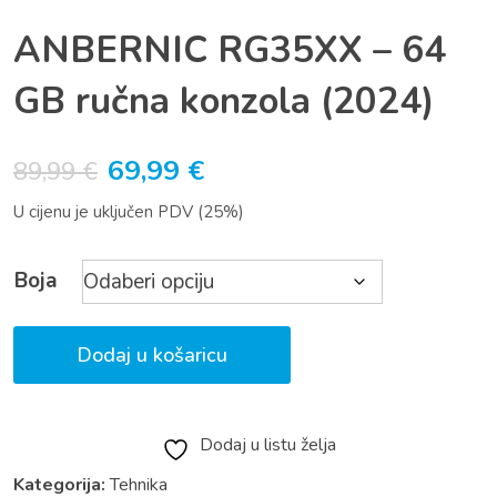
ANBERNIC RG35XX – 64
GB ručna konzola (2024)
Izvorna
Trenutna
69,99
€
89,99
€
cijena
cijena
U cijenu je uključen PDV (25%)
bila
je:
je:
69,99 €.
Boja
89,99 €.
Dodaj u košaricu
Dodaj u listu želja
Kategorija:
Tehnika