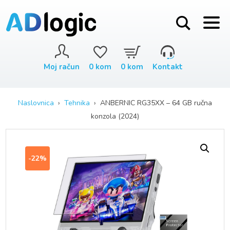
Moj račun
0
kom
0
kom
Kontakt
Naslovnica
›
Tehnika
› ANBERNIC RG35XX – 64 GB ručna
konzola (2024)
-22%