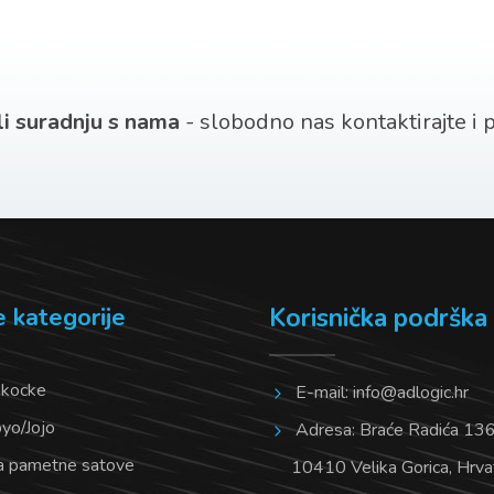
 li suradnju s nama
- slobodno nas kontaktirajte i po
e kategorije
Korisnička podrška
 kocke
E-mail:
info@adlogic.hr
oyo/Jojo
Adresa: Braće Radića 136/
a pametne satove
10410 Velika Gorica, Hrva