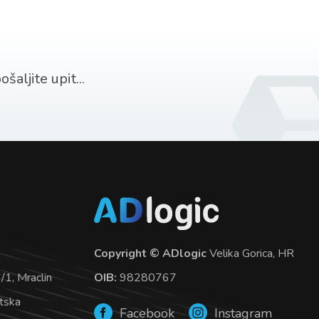
šaljite upit...
Copyright © ADlogic
Velika Gorica, HR
OIB:
98280767
1, Mraclin
tska
Facebook
Instagram