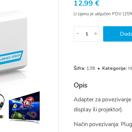
12,99
€
U cijenu je uključen PDV (25
Količina
Doda
Šifra:
138 •
Kategorije:
N
Opis
Adapter za povezivanje
display ili projektor).
Način povezivanja: Plug