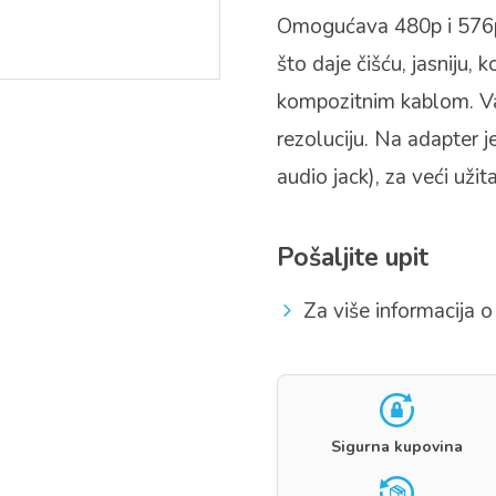
Omogućava 480p i 576p 
što daje čišću, jasniju, k
kompozitnim kablom. Va
rezoluciju. Na adapter j
audio jack), za veći užita
Pošaljite upit
Za više informacija o 
Sigurna kupovina