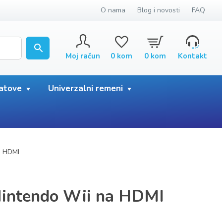
O nama
Blog i novosti
FAQ
Moj račun
0
kom
0
kom
Kontakt
satove
Univerzalni remeni
a HDMI
Nintendo Wii na HDMI