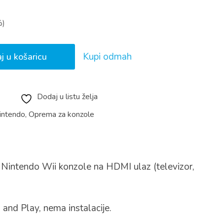
%)
Kupi odmah
j u košaricu
Dodaj u listu želja
intendo
,
Oprema za konzole
 Nintendo Wii konzole na HDMI ulaz (televizor,
 and Play, nema instalacije.