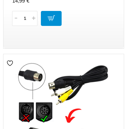
14,99
€
Količina