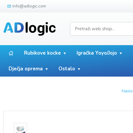
info@adlogic.com
Rubikove kocke
Igračka Yoyo/Jojo
Dječja oprema
Ostalo
Naslo