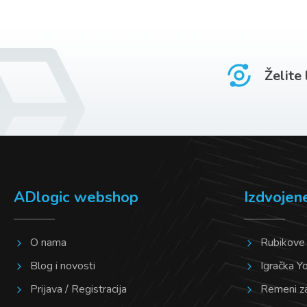
Želite
ADlogic webshop
Izdvojen
O nama
Rubikove
Blog i novosti
Igračka Y
Prijava / Registracija
Remeni z